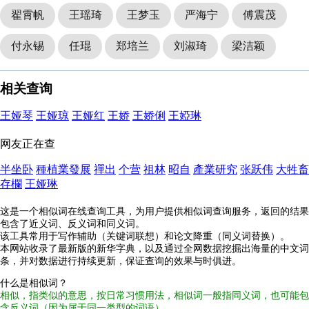
翟霄帆
王瑶琦
王梦玉
严海宁
傅震茂
付永锡
任琨
郑培兰
刘淑琦
梁洁颖
相关查询
王娅琴
王娅琼
王娅红
王娇
王娇俐
王婭琳
网友正在查
半坐卧
種植業發展
禪出
个营
祖林
昭自
產業研究
张跃伟
大牲畜
存欄
王娅琳
这是一个相似词在线查询工具，为用户提供相似词查询服务，返回的结果
包含了近义词、反义词和同义词。
该工具常用于写作辅助（关键词联想）和论文降重（同义词替换）。
本网站收录了最新版的新华字典，以及通过全网数据挖掘出海量的中文词
条，并对数据进行持续更新，保证查询的效果与时俱进。
什么是相似词？
相似，指类似的意思，按日常习惯用法，相似词一般指同义词，也可能包
含反义词（因为属于同一类型的词语）。