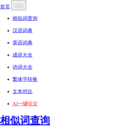
首页
相似词查询
汉语词典
英语词典
成语大全
诗词大全
繁体字转换
文本对比
AI一键论文
相似词查询