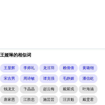
王娅琳的相似词
王显辉
李师礼
龙泫羽
赖倩倩
黄璐翎
宋吉男
周诗敏
谭克强
毛静媚
潘信屹
钱泷文
卞晶晶
赵云梅
戴紫戎
叶海涵
唐家恩
江胜忠
施芸芸
汪洪魁
戴雯君