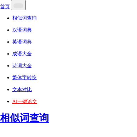
首页
相似词查询
汉语词典
英语词典
成语大全
诗词大全
繁体字转换
文本对比
AI一键论文
相似词查询