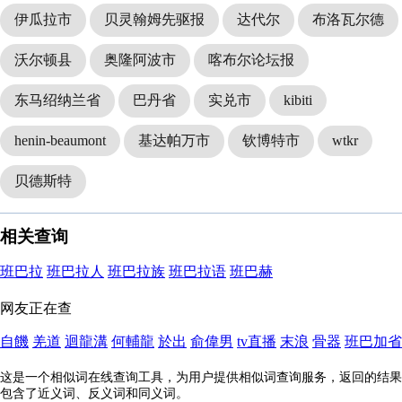
伊瓜拉市
贝灵翰姆先驱报
达代尔
布洛瓦尔德
沃尔顿县
奥隆阿波市
喀布尔论坛报
东马绍纳兰省
巴丹省
实兑市
kibiti
henin-beaumont
基达帕万市
钦博特市
wtkr
贝德斯特
相关查询
班巴拉
班巴拉人
班巴拉族
班巴拉语
班巴赫
网友正在查
自饑
羌道
迴龍溝
何輔龍
於出
俞偉男
tv直播
末浪
骨器
班巴加省
这是一个相似词在线查询工具，为用户提供相似词查询服务，返回的结果
包含了近义词、反义词和同义词。