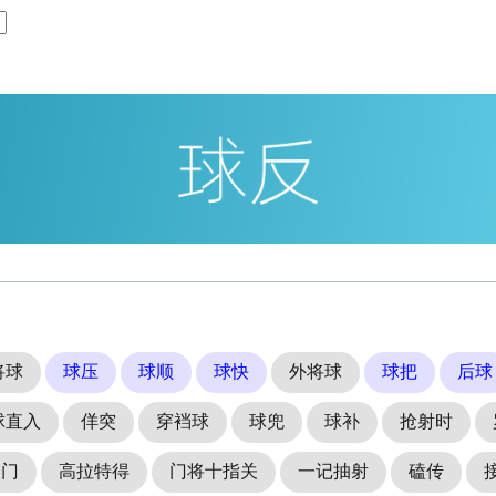
将球
球压
球顺
球快
外将球
球把
后球
球直入
佯突
穿裆球
球兜
球补
抢射时
罗门
高拉特得
门将十指关
一记抽射
磕传