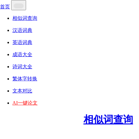
首页
相似词查询
汉语词典
英语词典
成语大全
诗词大全
繁体字转换
文本对比
AI一键论文
相似词查询