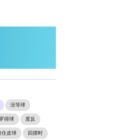
没等球
罗得球
度反
接住皮球
回摆时