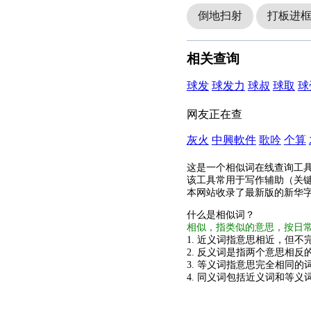
倒地扫射
打板进
相关查询
球发
球发力
球叔
球取
球
网友正在查
灰火
中興軟件
歌吟
个算
这是一个相似词在线查询工
该工具常用于写作辅助（关
本网站收录了最新版的新华
什么是相似词？
相似，指类似的意思，按日
1. 近义词指意思相近，但不完
2. 反义词是指两个意思相反的
3. 等义词指意思完全相同的
4. 同义词包括近义词和等义