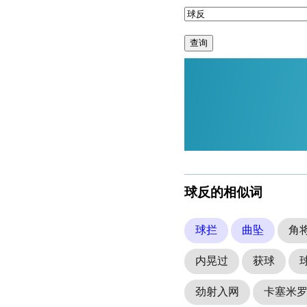
查询
球反的相似词
球拦
曲坠
角
内晃过
获球
劲射入网
卡塞米