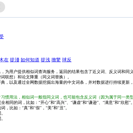
框
受
木在
提淺
如何知道
提浅
擔驚
球反
具，为用户提供相似词查询服务，返回的结果包含了近义词、反义词和同
键词联想）和论文降重（同义词替换）。
字典，以及通过全网数据挖掘出海量的中文词条，并对数据进行持续更新
常习惯用法，相似词一般指同义词，也可能包含反义词（因为属于同一类
全相同的词，比如：“开心”和“高兴”、“谦虚”和“谦逊”、“满意”和“欣慰”
词，比如：“真”和“假”，“美”和“丑”。
词。
词。