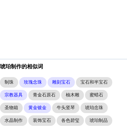
琥珀制作的相似词
制珠
玫瑰念珠
雕刻宝石
宝石和半宝石
宗教器具
青金石原石
柚木雕
蜜蜡石
圣物箱
黄金镀金
牛头竖琴
琥珀念珠
水晶制作
装饰宝石
各色碧玺
琥珀制品