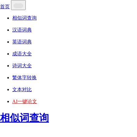
首页
相似词查询
汉语词典
英语词典
成语大全
诗词大全
繁体字转换
文本对比
AI一键论文
相似词查询