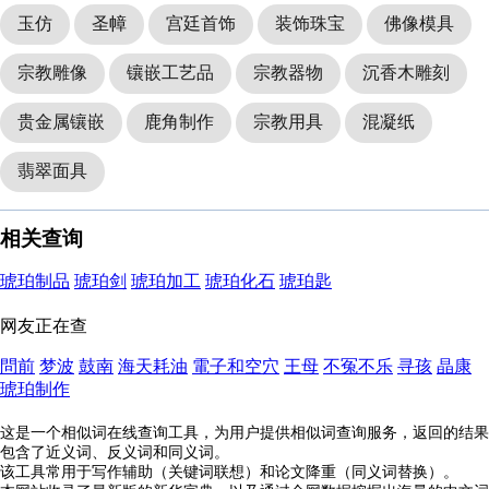
玉仿
圣幛
宫廷首饰
装饰珠宝
佛像模具
宗教雕像
镶嵌工艺品
宗教器物
沉香木雕刻
贵金属镶嵌
鹿角制作
宗教用具
混凝纸
翡翠面具
相关查询
琥珀制品
琥珀剑
琥珀加工
琥珀化石
琥珀匙
网友正在查
問前
梦波
鼓南
海天耗油
電子和空穴
王母
不冤不乐
寻孩
晶康
琥珀制作
这是一个相似词在线查询工具，为用户提供相似词查询服务，返回的结果
包含了近义词、反义词和同义词。
该工具常用于写作辅助（关键词联想）和论文降重（同义词替换）。