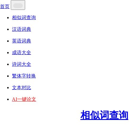
首页
相似词查询
汉语词典
英语词典
成语大全
诗词大全
繁体字转换
文本对比
AI一键论文
相似词查询