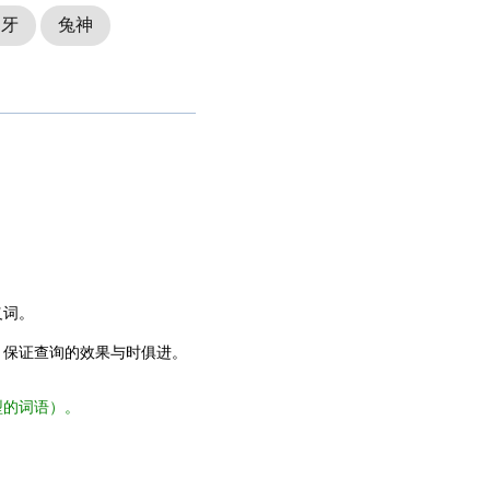
之牙
兔神
义词。
，保证查询的效果与时俱进。
型的词语）。
。