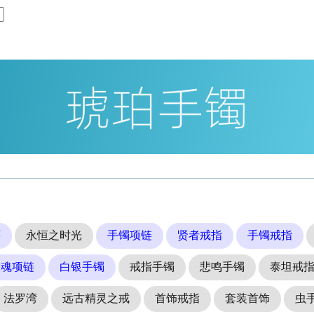
环
永恒之时光
手镯项链
贤者戒指
手镯戒指
灵魂项链
白银手镯
戒指手镯
悲鸣手镯
泰坦戒
法罗湾
远古精灵之戒
首饰戒指
套装首饰
虫