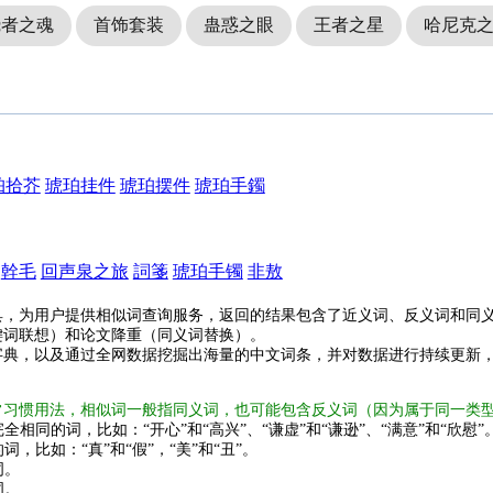
烧者之魂
首饰套装
蛊惑之眼
王者之星
哈尼克
珀拾芥
琥珀挂件
琥珀摆件
琥珀手鐲
幹毛
回声泉之旅
詞箋
琥珀手镯
非敖
具，为用户提供相似词查询服务，返回的结果包含了近义词、反义词和同
键词联想）和论文降重（同义词替换）。
字典，以及通过全网数据挖掘出海量的中文词条，并对数据进行持续更新
常习惯用法，相似词一般指同义词，也可能包含反义词（因为属于同一类
全相同的词，比如：“开心”和“高兴”、“谦虚”和“谦逊”、“满意”和“欣慰”
词，比如：“真”和“假”，“美”和“丑”。
词。
词。