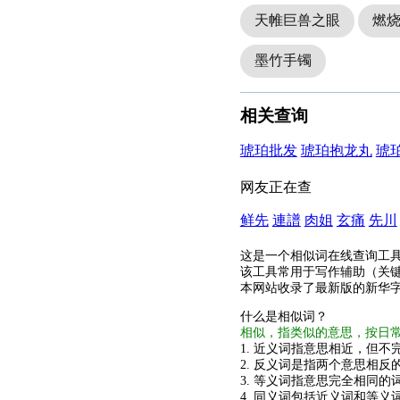
天帷巨兽之眼
燃
墨竹手镯
相关查询
琥珀批发
琥珀抱龙丸
琥
网友正在查
鲜先
連譜
肉姐
玄痛
先川
这是一个相似词在线查询工
该工具常用于写作辅助（关
本网站收录了最新版的新华
什么是相似词？
相似，指类似的意思，按日
1. 近义词指意思相近，但不完
2. 反义词是指两个意思相反的
3. 等义词指意思完全相同的
4. 同义词包括近义词和等义