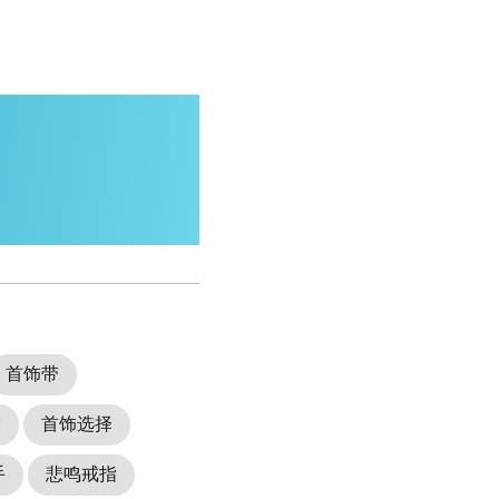
首饰带
指
首饰选择
手
悲鸣戒指