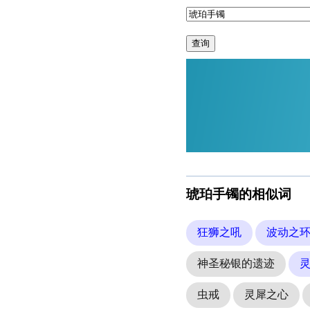
查询
琥珀手镯的相似词
狂狮之吼
波动之
神圣秘银的遗迹
虫戒
灵犀之心