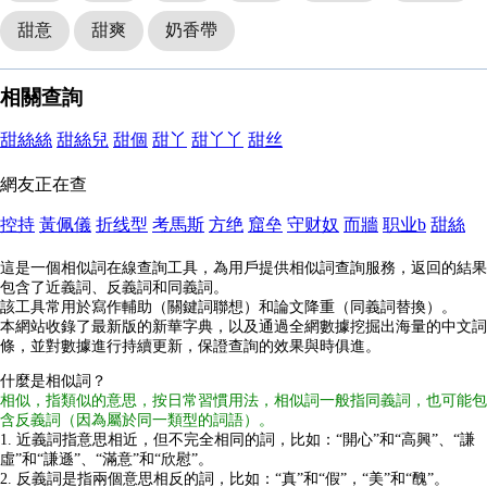
甜意
甜爽
奶香帶
相關查詢
甜絲絲
甜絲兒
甜個
甜丫
甜丫丫
甜丝
網友正在查
控持
黃佩儀
折线型
考馬斯
方绝
窟垒
守财奴
而牆
职业b
甜絲
這是一個相似詞在線查詢工具，為用戶提供相似詞查詢服務，返回的結果
包含了近義詞、反義詞和同義詞。
該工具常用於寫作輔助（關鍵詞聯想）和論文降重（同義詞替換）。
本網站收錄了最新版的新華字典，以及通過全網數據挖掘出海量的中文詞
條，並對數據進行持續更新，保證查詢的效果與時俱進。
什麼是相似詞？
相似，指類似的意思，按日常習慣用法，相似詞一般指同義詞，也可能包
含反義詞（因為屬於同一類型的詞語）。
1. 近義詞指意思相近，但不完全相同的詞，比如：“開心”和“高興”、“謙
虛”和“謙遜”、“滿意”和“欣慰”。
2. 反義詞是指兩個意思相反的詞，比如：“真”和“假”，“美”和“醜”。