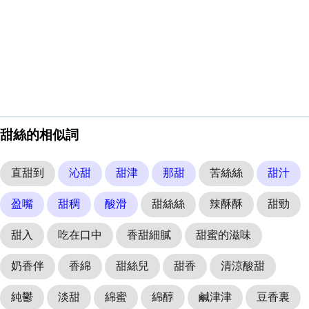
甜絲的相似詞
直甜到
沁甜
甜津
那甜
苦絲絲
甜汁
盈嘴
甜稠
酸滑
甜絲絲
辣酥酥
甜勁
甜入
吃在口中
香甜細膩
甜蜜的滋味
奶香伴
香綿
甜絲兒
甜香
清涼酸甜
純鬱
淡甜
綿蜜
綿醇
鹹津津
豆香裏