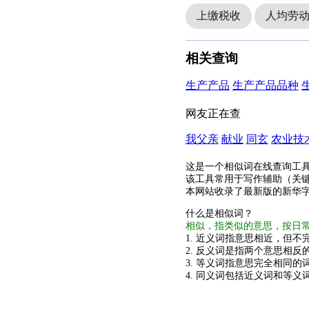
上缴税收
人均劳
相关查询
生产产品
生产产品品种
网友正在查
我父亲
献业
同玄
农业技
这是一个相似词在线查询工
该工具常用于写作辅助（关
本网站收录了最新版的新华
什么是相似词？
相似，指类似的意思，按日
1. 近义词指意思相近，但不完
2. 反义词是指两个意思相反的
3. 等义词指意思完全相同的
4. 同义词包括近义词和等义