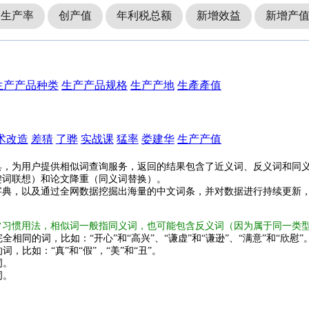
动生产率
创产值
年利税总额
新增效益
新增产
生产产品种类
生产产品规格
生产产地
生產產值
术改造
差猜
了骅
实战课
猛率
娄建华
生产产值
具，为用户提供相似词查询服务，返回的结果包含了近义词、反义词和同
键词联想）和论文降重（同义词替换）。
字典，以及通过全网数据挖掘出海量的中文词条，并对数据进行持续更新
常习惯用法，相似词一般指同义词，也可能包含反义词（因为属于同一类
全相同的词，比如：“开心”和“高兴”、“谦虚”和“谦逊”、“满意”和“欣慰”
词，比如：“真”和“假”，“美”和“丑”。
词。
词。