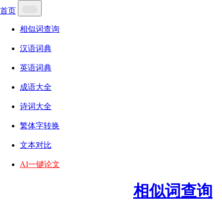
首页
相似词查询
汉语词典
英语词典
成语大全
诗词大全
繁体字转换
文本对比
AI一键论文
相似词查询