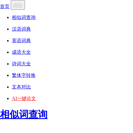
首页
相似词查询
汉语词典
英语词典
成语大全
诗词大全
繁体字转换
文本对比
AI一键论文
相似词查询