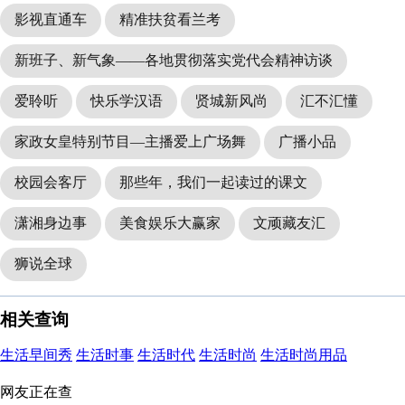
影视直通车
精准扶贫看兰考
新班子、新气象——各地贯彻落实党代会精神访谈
爱聆听
快乐学汉语
贤城新风尚
汇不汇懂
家政女皇特别节目—主播爱上广场舞
广播小品
校园会客厅
那些年，我们一起读过的课文
潇湘身边事
美食娱乐大赢家
文顽藏友汇
狮说全球
相关查询
生活早间秀
生活时事
生活时代
生活时尚
生活时尚用品
网友正在查