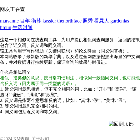
网友正在查
marsanne
目年
衛莎
kassler
thenorthface
照秀
看屍人
gardenias
hmun
生活时尚
这是一个相似词在线查询工具，为用户提供相似词查询服务，返回的结果
包含了近义词、反义词和同义词。
该工具常用于写作辅助（关键词联想）和论文降重（同义词替换）。
本网站收录了最新版的新华字典，以及通过全网数据挖掘出海量的中文词
条，并对数据进行持续更新，保证查询的效果与时俱进。
什么是相似词？
相似，指类似的意思，按日常习惯用法，相似词一般指同义词，也可能包
含反义词（因为属于同一类型的词语）。
1. 近义词指意思相近，但不完全相同的词，比如：“开心”和“高兴”、“谦
虚”和“谦逊”、“满意”和“欣慰”。
2. 反义词是指两个意思相反的词，比如：“真”和“假”，“美”和“丑”。
3. 等义词指意思完全相同的词。
4. 同义词包括近义词和等义词。
©2024
KM查询
关于我们