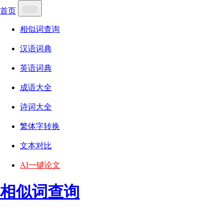
首页
相似词查询
汉语词典
英语词典
成语大全
诗词大全
繁体字转换
文本对比
AI一键论文
相似词查询