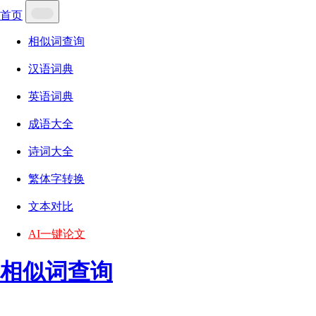
首页
相似词查询
汉语词典
英语词典
成语大全
诗词大全
繁体字转换
文本对比
AI一键论文
相似词查询