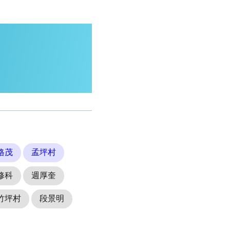
格茂
孟坪村
修科
週厚奎
竹坪村
段景明