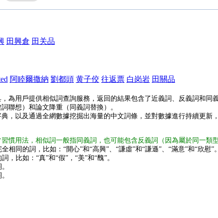
興
田興倉
田关品
ted
阿睦爾撒納
劉都頭
黄子佼
往返票
白岗岩
田關品
具，為用戶提供相似詞查詢服務，返回的結果包含了近義詞、反義詞和同
鍵詞聯想）和論文降重（同義詞替換）。
字典，以及通過全網數據挖掘出海量的中文詞條，並對數據進行持續更新
常習慣用法，相似詞一般指同義詞，也可能包含反義詞（因為屬於同一類
全相同的詞，比如：“開心”和“高興”、“謙虛”和“謙遜”、“滿意”和“欣慰”
詞，比如：“真”和“假”，“美”和“醜”。
詞。
詞。