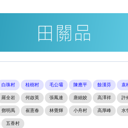
白珠村
桂樹村
毛公壩
陳應平
餘漢芬
袁
羅全岩
何啟英
張鳳連
唐細姣
高澤祥
許
鄧明禹
崔憲春
林覺輝
小舟村
高厚峰
水
五香村