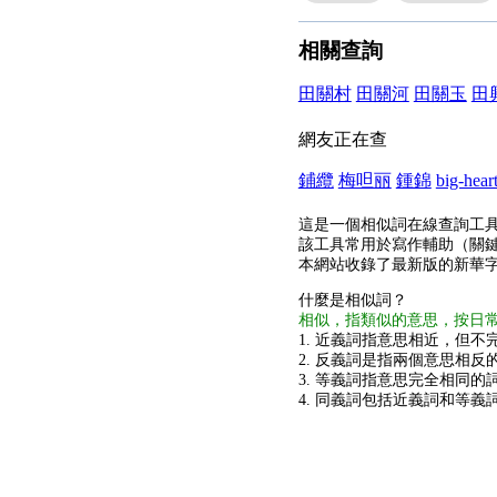
相關查詢
田關村
田關河
田關玉
田
網友正在查
鋪纜
梅呾丽
鍾錦
big-hear
這是一個相似詞在線查詢工
該工具常用於寫作輔助（關
本網站收錄了最新版的新華
什麼是相似詞？
相似，指類似的意思，按日
1. 近義詞指意思相近，但不完
2. 反義詞是指兩個意思相反的
3. 等義詞指意思完全相同的
4. 同義詞包括近義詞和等義