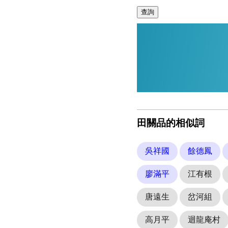
查詢
田關品的相似詞
吳祥國
餘德鳳
廖滿平
江有根
唐遠生
岔河組
高月平
迴龍庵村