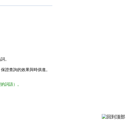
義詞。
，保證查詢的效果與時俱進。
型的詞語）。
。