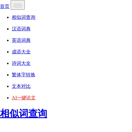
首页
相似词查询
汉语词典
英语词典
成语大全
诗词大全
繁体字转换
文本对比
AI一键论文
相似词查询