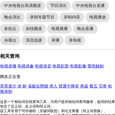
中央电视台高清频道
节目演出
中央电视台直播
晚会演出
录制专题节目
录制内容
电视播放
多机位
杂技频道
电视展播
晚会直播
央视台
演员选拔
录播
录电视
相关查询
电视录播
电视录象
电视录音
电视彩票
电视影像
電視錄制
网友正在查
背景显示
抓
鮒
省級生態縣
滑入
競選中隊長
再返
養五
贝类
电
视录制
这是一个相似词在线查询工具，为用户提供相似词查询服务，返回的结果
包含了近义词、反义词和同义词。
该工具常用于写作辅助（关键词联想）和论文降重（同义词替换）。