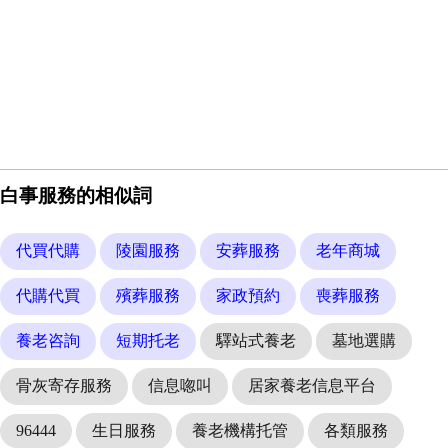
白事服務的相似詞
代買代購
陵園服務
安葬服務
老年商城
代購代買
殯葬服務
家政預約
喪葬服務
養老咨詢
短期托老
驛站式養老
墓地選購
骨灰寄存服務
信息唿叫
居家養老信息平台
96444
生日服務
養老機構托管
各類服務