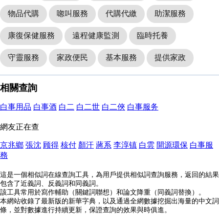
物品代購
唿叫服務
代購代繳
助潔服務
康復保健服務
遠程健康監測
臨時托養
守靈服務
家政便民
基本服務
提供家政
相關查詢
白事用品
白事酒
白二
白二世
白二俠
白事服务
網友正在查
京兆鄉
張沈
顾得
核付
顏汗
蔣系
李淳镇
白雲
開源環保
白事服
務
這是一個相似詞在線查詢工具，為用戶提供相似詞查詢服務，返回的結果
包含了近義詞、反義詞和同義詞。
該工具常用於寫作輔助（關鍵詞聯想）和論文降重（同義詞替換）。
本網站收錄了最新版的新華字典，以及通過全網數據挖掘出海量的中文詞
條，並對數據進行持續更新，保證查詢的效果與時俱進。