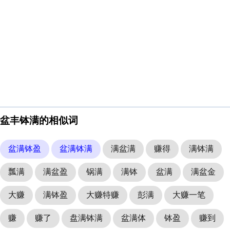
盆丰钵满的相似词
盆满钵盈
盆满钵满
满盆满
赚得
满钵满
瓢满
满盆盈
锅满
满钵
盆满
满盆金
大赚
满钵盈
大赚特赚
彭满
大赚一笔
赚
赚了
盘满钵满
盆满体
钵盈
赚到