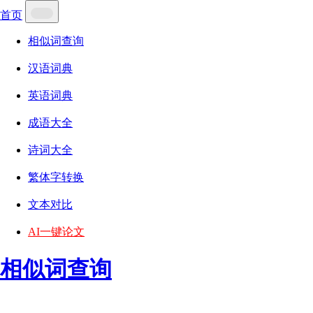
首页
相似词查询
汉语词典
英语词典
成语大全
诗词大全
繁体字转换
文本对比
AI一键论文
相似词查询