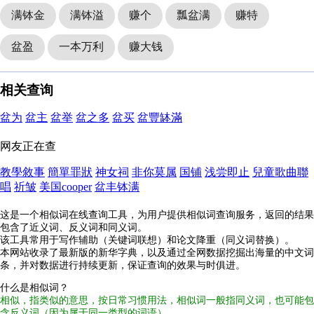
满钵金
满钵溢
赚个
瓢盆满
赚特
盆盈
一本万利
赚大钱
相关查询
盆为
盆主
盆举
盆之多
盆买
盆豐缽滿
网友正在查
教學敘事
簡單罪狀
神女祠
非你莫属
国铺
浅尝即止
兒童歌曲聯
唱
祈皱
美国cooper
盆丰钵满
这是一个相似词在线查询工具，为用户提供相似词查询服务，返回的结果
包含了近义词、反义词和同义词。
该工具常用于写作辅助（关键词联想）和论文降重（同义词替换）。
本网站收录了最新版的新华字典，以及通过全网数据挖掘出海量的中文词
条，并对数据进行持续更新，保证查询的效果与时俱进。
什么是相似词？
相似，指类似的意思，按日常习惯用法，相似词一般指同义词，也可能包
含反义词（因为属于同一类型的词语）。