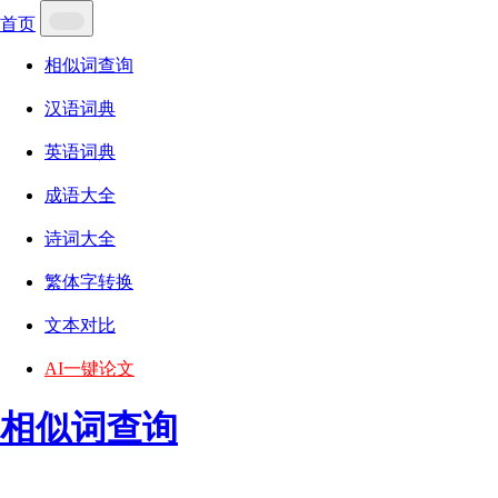
首页
相似词查询
汉语词典
英语词典
成语大全
诗词大全
繁体字转换
文本对比
AI一键论文
相似词查询