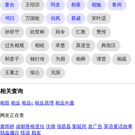
妻合
王绍宗
同友
相善
相恤
鲁间
书曰
万国钦
伯凤
甚戚
宋叶适
孙世守
此世称
宛令
仁敦
赞传
过失相规
相睦
承楚
莫逆交
典指汉
邾娄子
独行传
为朋
相葬
谭贤
相疏
王重之
续公
兄国
相关查询
相双
相反
相反c
相反原理
相反向量
网友正在查
龚雨婷
成都香格里拉
沈徵
張凱磊
劉延民
发广告
英语童话故事
熱血傭兵
怪该
相友