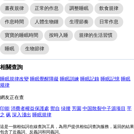
晝夜規律
正常的作息
調整睡眠
飲食規律
作息時間
人體生物鍾
生理節奏
日常作息
寶寶的睡眠時間
按時入睡
規律的生活習慣
睡眠
生物節律
相關查詢
睡眠規律改變
睡眠覺醒障礙
睡眠訓練
睡眠記錄
睡眠記憶
睡眠
规律
網友正在查
印能
消費者權益保護處
禦自
绿腰
芳園
中国散裂中子源项目
芊
之
砜
深入淺出
睡眠規律
這是一個相似詞在線查詢工具，為用戶提供相似詞查詢服務，返回的結果
包含了近義詞、反義詞和同義詞。