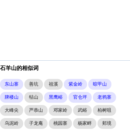
石羊山的相似词
东山寨
善坑
祖溪
紫金岭
晾甲山
牌楼山
牯山
黑鹰峪
官仓坪
老鸦寨
大峰尖
严恭山
邓家岭
武峪
柏树咀
乌泥岭
子龙庵
桃园寨
杨家畔
郏境