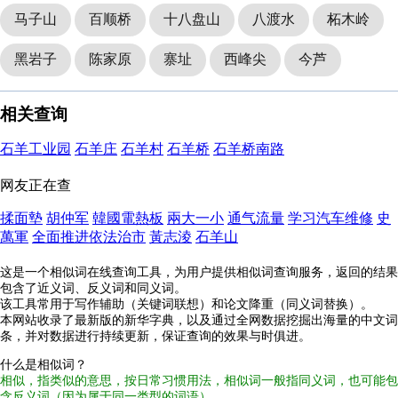
马子山
百顺桥
十八盘山
八渡水
柘木岭
黑岩子
陈家原
寨址
西峰尖
今芦
相关查询
石羊工业园
石羊庄
石羊村
石羊桥
石羊桥南路
网友正在查
揉面墊
胡仲军
韓國電熱板
兩大一小
通气流量
学习汽车维修
史
萬軍
全面推进依法治市
黃志淩
石羊山
这是一个相似词在线查询工具，为用户提供相似词查询服务，返回的结果
包含了近义词、反义词和同义词。
该工具常用于写作辅助（关键词联想）和论文降重（同义词替换）。
本网站收录了最新版的新华字典，以及通过全网数据挖掘出海量的中文词
条，并对数据进行持续更新，保证查询的效果与时俱进。
什么是相似词？
相似，指类似的意思，按日常习惯用法，相似词一般指同义词，也可能包
含反义词（因为属于同一类型的词语）。