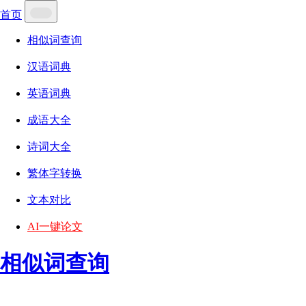
首页
相似词查询
汉语词典
英语词典
成语大全
诗词大全
繁体字转换
文本对比
AI一键论文
相似词查询