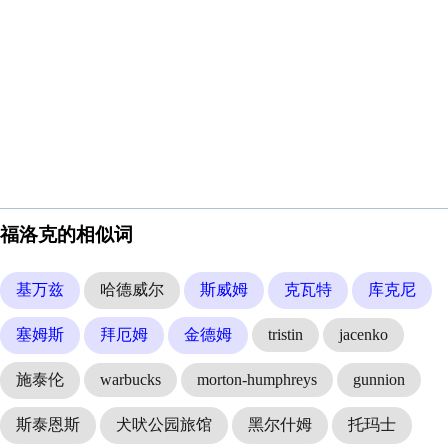
福洛克的相似词
基万兹
哈德威尔
斯威姆
克瓦特
库克尼
塞姆斯
拜厄姆
金德姆
tristin
jacenko
施泰伦
warbucks
morton-humphreys
gunnion
斯泰恩斯
犬吠公园旅馆
黑尔什姆
托玛士