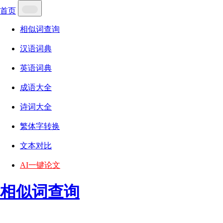
首页
相似词查询
汉语词典
英语词典
成语大全
诗词大全
繁体字转换
文本对比
AI一键论文
相似词查询