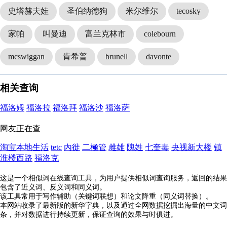
史塔赫夫娃
圣伯纳德狗
米尔维尔
tecosky
家帕
叫曼迪
富兰克林市
colebourn
mcswiggan
肯希普
brunell
davonte
相关查询
福洛姆
福洛拉
福洛拜
福洛沙
福洛萨
网友正在查
淘宝本地生活
tetc
內徙
二極管
雌雄
隗姓
七奎毒
央视新大楼
镇
淮楼西路
福洛克
这是一个相似词在线查询工具，为用户提供相似词查询服务，返回的结果
包含了近义词、反义词和同义词。
该工具常用于写作辅助（关键词联想）和论文降重（同义词替换）。
本网站收录了最新版的新华字典，以及通过全网数据挖掘出海量的中文词
条，并对数据进行持续更新，保证查询的效果与时俱进。