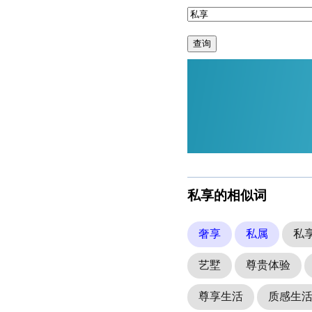
查询
私享的相似词
奢享
私属
私
艺墅
尊贵体验
尊享生活
质感生