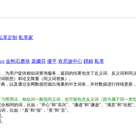
私享定制
私享家
box
金刚石磨块
裴繼芬
優平
肯尼迪中心
鐸錦
私享
具，为用户提供相似词查询服务，返回的结果包含了近义词、反义词和同
键词联想）和论文降重（同义词替换）。
字典，以及通过全网数据挖掘出海量的中文词条，并对数据进行持续更新
常习惯用法，相似词一般指同义词，也可能包含反义词（因为属于同一类
全相同的词，比如：“开心”和“高兴”、“谦虚”和“谦逊”、“满意”和“欣慰”
词，比如：“真”和“假”，“美”和“丑”。
词。
词。