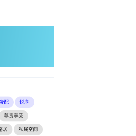
奢配
悦享
尊贵享受
悠居
私属空间