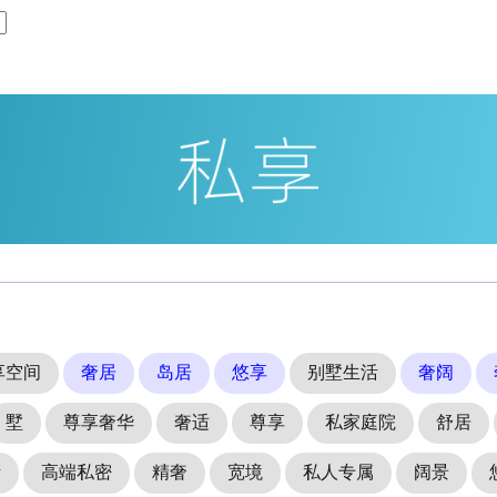
享空间
奢居
岛居
悠享
别墅生活
奢阔
墅
尊享奢华
奢适
尊享
私家庭院
舒居
活
高端私密
精奢
宽境
私人专属
阔景