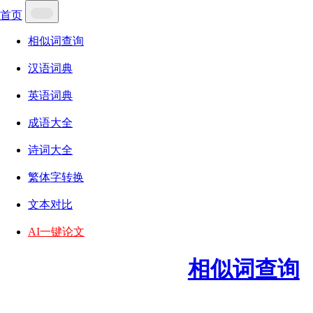
首页
相似词查询
汉语词典
英语词典
成语大全
诗词大全
繁体字转换
文本对比
AI一键论文
相似词查询