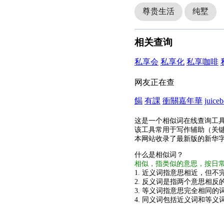
尊贵生活
纯墅
相关查询
私享会
私享化
私享咖啡
网友正在查
餲
有課
衝關嘉年華
juice
这是一个相似词在线查询工
该工具常用于写作辅助（关
本网站收录了最新版的新华
什么是相似词？
相似，指类似的意思，按日
1. 近义词指意思相近，但不完
2. 反义词是指两个意思相反的
3. 等义词指意思完全相同的
4. 同义词包括近义词和等义