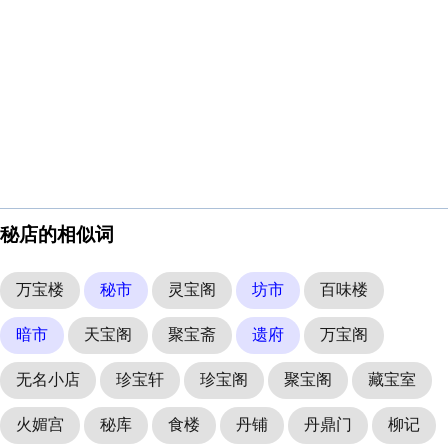
秘店的相似词
万宝楼
秘市
灵宝阁
坊市
百味楼
暗市
天宝阁
聚宝斋
遗府
万宝阁
无名小店
珍宝轩
珍宝阁
聚宝阁
藏宝室
火媚宫
秘库
食楼
丹铺
丹鼎门
柳记