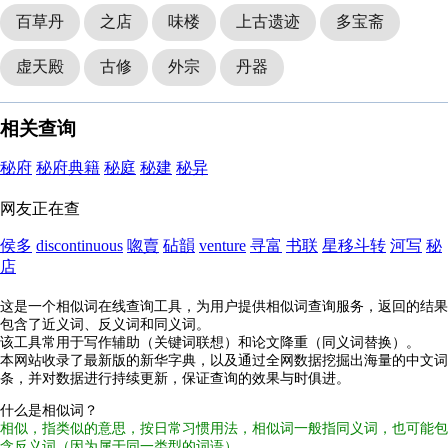
百草丹
之店
味楼
上古遗迹
多宝斋
虚天殿
古修
外宗
丹器
相关查询
秘府
秘府典籍
秘庭
秘建
秘异
网友正在查
侯多
discontinuous
唿賣
砧韻
venture
寻富
书联
星移斗转
河写
秘
店
这是一个相似词在线查询工具，为用户提供相似词查询服务，返回的结果
包含了近义词、反义词和同义词。
该工具常用于写作辅助（关键词联想）和论文降重（同义词替换）。
本网站收录了最新版的新华字典，以及通过全网数据挖掘出海量的中文词
条，并对数据进行持续更新，保证查询的效果与时俱进。
什么是相似词？
相似，指类似的意思，按日常习惯用法，相似词一般指同义词，也可能包
含反义词（因为属于同一类型的词语）。