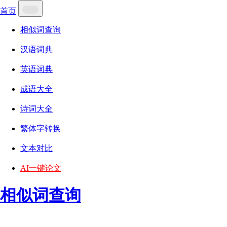
首页
相似词查询
汉语词典
英语词典
成语大全
诗词大全
繁体字转换
文本对比
AI一键论文
相似词查询