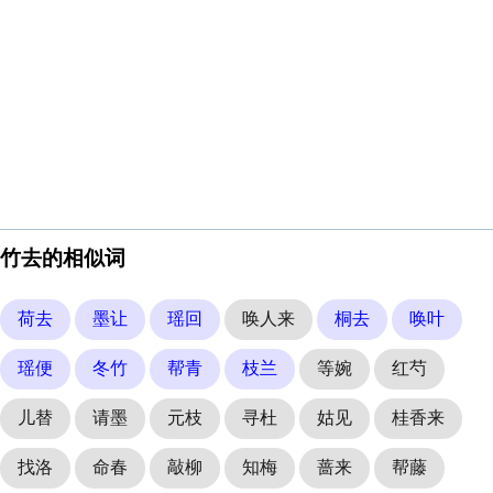
竹去的相似词
荷去
墨让
瑶回
唤人来
桐去
唤叶
瑶便
冬竹
帮青
枝兰
等婉
红芍
儿替
请墨
元枝
寻杜
姑见
桂香来
找洛
命春
敲柳
知梅
蔷来
帮藤