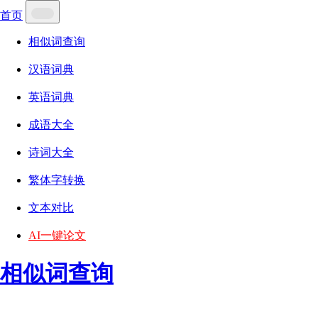
首页
相似词查询
汉语词典
英语词典
成语大全
诗词大全
繁体字转换
文本对比
AI一键论文
相似词查询