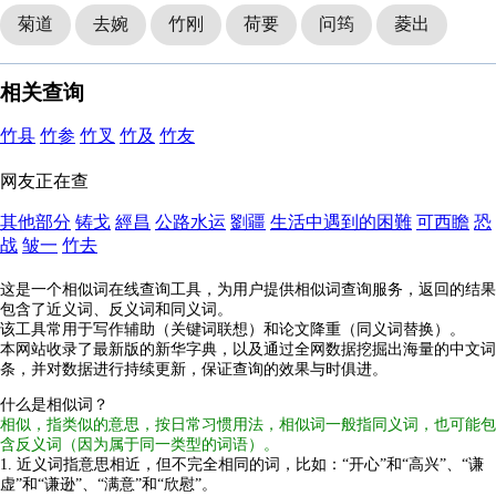
菊道
去婉
竹刚
荷要
问筠
菱出
相关查询
竹县
竹参
竹叉
竹及
竹友
网友正在查
其他部分
铸戈
經昌
公路水运
劉疆
生活中遇到的困難
可西瞻
恐
战
皱一
竹去
这是一个相似词在线查询工具，为用户提供相似词查询服务，返回的结果
包含了近义词、反义词和同义词。
该工具常用于写作辅助（关键词联想）和论文降重（同义词替换）。
本网站收录了最新版的新华字典，以及通过全网数据挖掘出海量的中文词
条，并对数据进行持续更新，保证查询的效果与时俱进。
什么是相似词？
相似，指类似的意思，按日常习惯用法，相似词一般指同义词，也可能包
含反义词（因为属于同一类型的词语）。
1. 近义词指意思相近，但不完全相同的词，比如：“开心”和“高兴”、“谦
虚”和“谦逊”、“满意”和“欣慰”。