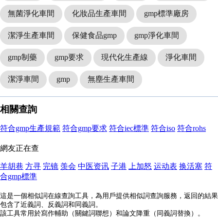
無菌淨化車間
化妝品生產車間
gmp標準廠房
潔淨生產車間
保健食品gmp
gmp淨化車間
gmp制藥
gmp要求
現代化生產線
淨化車間
潔淨車間
gmp
無塵生產車間
相關查詢
符合gmp生產規範
符合gmp要求
符合iec標準
符合iso
符合rohs
網友正在查
羊胡巷
方寻
完镜
羡会
中医资讯
子港
上加怒
运动表
换活塞
符
合gmp標準
這是一個相似詞在線查詢工具，為用戶提供相似詞查詢服務，返回的結果
包含了近義詞、反義詞和同義詞。
該工具常用於寫作輔助（關鍵詞聯想）和論文降重（同義詞替換）。