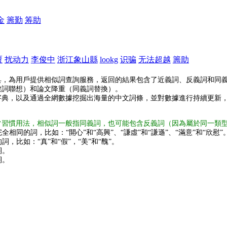
金
籌勤
筹助
覆
扰动力
李俊中
浙江象山縣
lookg
识骗
无法超越
籌助
具，為用戶提供相似詞查詢服務，返回的結果包含了近義詞、反義詞和同
鍵詞聯想）和論文降重（同義詞替換）。
字典，以及通過全網數據挖掘出海量的中文詞條，並對數據進行持續更新
常習慣用法，相似詞一般指同義詞，也可能包含反義詞（因為屬於同一類
全相同的詞，比如：“開心”和“高興”、“謙虛”和“謙遜”、“滿意”和“欣慰”
詞，比如：“真”和“假”，“美”和“醜”。
詞。
詞。