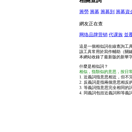
相關查詢
籌勞
籌募
籌募到
籌募資
網友正在查
网络品牌营销
代课族
並
這是一個相似詞在線查詢工
該工具常用於寫作輔助（關
本網站收錄了最新版的新華
什麼是相似詞？
相似，指類似的意思，按日
1. 近義詞指意思相近，但不完
2. 反義詞是指兩個意思相反的
3. 等義詞指意思完全相同的
4. 同義詞包括近義詞和等義