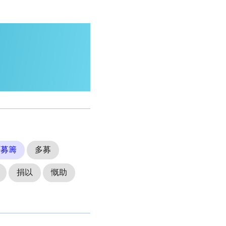
募籌
多募
捐以
慨助