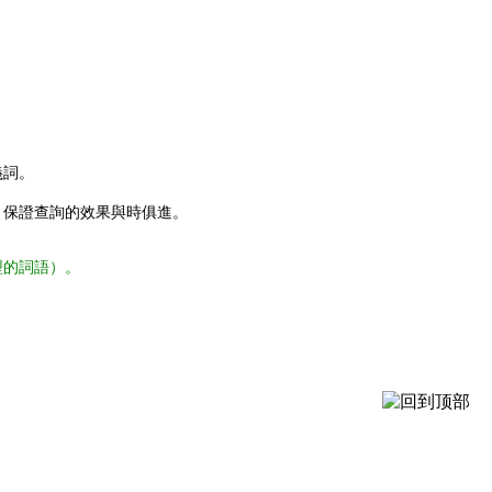
義詞。
，保證查詢的效果與時俱進。
型的詞語）。
。