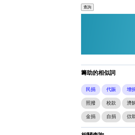
查詢
籌助的相似詞
民捐
代賑
增
照撥
校款
濟
金捐
自捐
佽