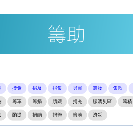
捐
撥彙
捐及
捐集
另籌
籌物
集款
餉
籌軍
籌捐
贖鍰
捐充
賑濟災區
籌積
助
酌提
捐餉
捐籌
籌湊
濟災