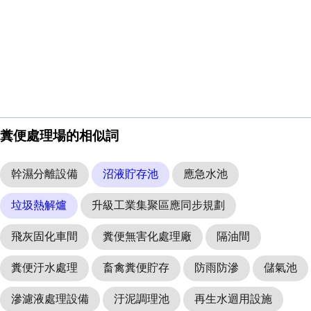
糞便處理場的相似詞
幹濕分離設備
沼液貯存池
應急水池
垃圾熱解爐
升級工業集聚區應同步規劃
飛灰固化車間
糞便無害化處理廠
隔油間
糞便汙水處理
畜禽糞便貯存
防雨防滲
儲氣池
滲濾液處理設備
汙泥調理池
再生水迴用設施