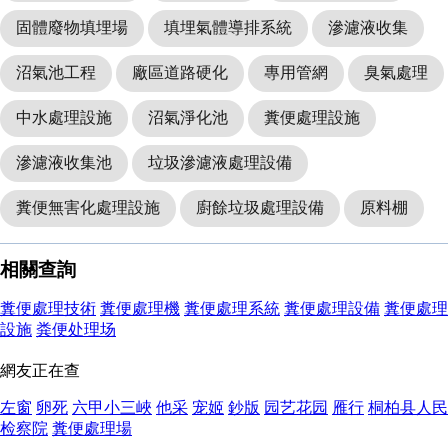
固體廢物填埋場
填埋氣體導排系統
滲濾液收集
沼氣池工程
廠區道路硬化
專用管網
臭氣處理
中水處理設施
沼氣淨化池
糞便處理設施
滲濾液收集池
垃圾滲濾液處理設備
糞便無害化處理設施
廚餘垃圾處理設備
原料棚
相關查詢
糞便處理技術
糞便處理機
糞便處理系統
糞便處理設備
糞便處理
設施
粪便处理场
網友正在查
左窗
卵死
六甲小三峽
他采
宠姬
鈔版
园艺花园
雁行
桐柏县人民
检察院
糞便處理場