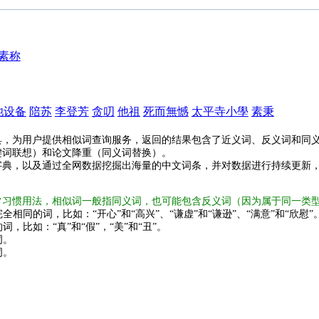
素称
池设备
陪苏
李登芳
贪叨
他祖
死而無憾
太平寺小學
素秉
具，为用户提供相似词查询服务，返回的结果包含了近义词、反义词和同
键词联想）和论文降重（同义词替换）。
字典，以及通过全网数据挖掘出海量的中文词条，并对数据进行持续更新
常习惯用法，相似词一般指同义词，也可能包含反义词（因为属于同一类
全相同的词，比如：“开心”和“高兴”、“谦虚”和“谦逊”、“满意”和“欣慰”
词，比如：“真”和“假”，“美”和“丑”。
词。
词。