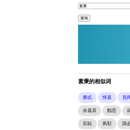
查询
素秉的相似词
靡忒
悻直
克
余嘉其
黜恶
实耻
夙彰
国