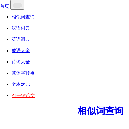
首页
相似词查询
汉语词典
英语词典
成语大全
诗词大全
繁体字转换
文本对比
AI一键论文
相似词查询