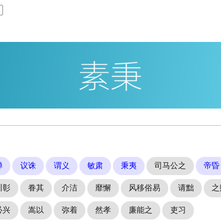
殚
议诛
谓义
敏肃
秉夷
司马公之
帝昏
训彰
眷其
介洁
靡懈
风移俗易
请黜
之
必兴
嵩以
弥着
然孝
廉能之
吏习