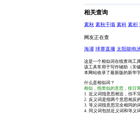
相关查询
素秋
素秋千顷
素科
素积
网友正在查
海灌
球赛直播
太阳能电
这是一个相似词在线查询工
该工具常用于写作辅助（关
本网站收录了最新版的新华
什么是相似词？
相似，指类似的意思，按日
1. 近义词指意思相近，但不完
2. 反义词是指两个意思相反的
3. 等义词指意思完全相同的
4. 同义词包括近义词和等义