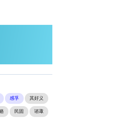
感孚
其好义
赂
民固
谘诹