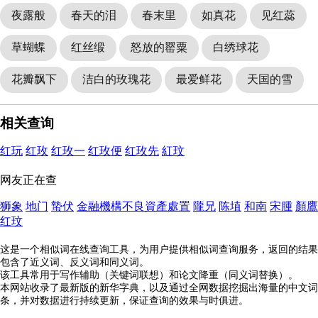
夜露般
春天的泪
春末里
如真花
见红蕊
草蝴蝶
红丝缎
怒放的罂粟
白绣球花
花瓣飘下
洁白的玫瑰花
最爱鲜花
天国的雪
相关查询
红玩
红玫
红玫一
红玫便
红玫先
紅玟
网友正在查
狮象
地门
蟄伏
金融機構不良資產處置
隴兄
陈埴
和南
宋腫
顏鷹
红玟
这是一个相似词在线查询工具，为用户提供相似词查询服务，返回的结果
包含了近义词、反义词和同义词。
该工具常用于写作辅助（关键词联想）和论文降重（同义词替换）。
本网站收录了最新版的新华字典，以及通过全网数据挖掘出海量的中文词
条，并对数据进行持续更新，保证查询的效果与时俱进。