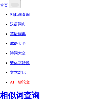
首页
相似词查询
汉语词典
英语词典
成语大全
诗词大全
繁体字转换
文本对比
AI一键论文
相似词查询