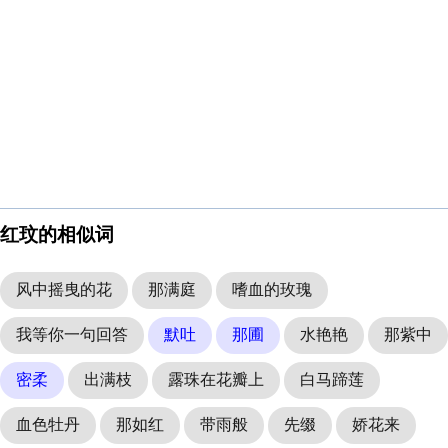
红玟的相似词
风中摇曳的花
那满庭
嗜血的玫瑰
我等你一句回答
默吐
那圃
水艳艳
那紫中
密柔
出满枝
露珠在花瓣上
白马蹄莲
血色牡丹
那如红
带雨般
先缀
娇花来