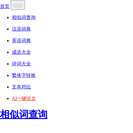
首页
相似词查询
汉语词典
英语词典
成语大全
诗词大全
繁体字转换
文本对比
AI一键论文
相似词查询