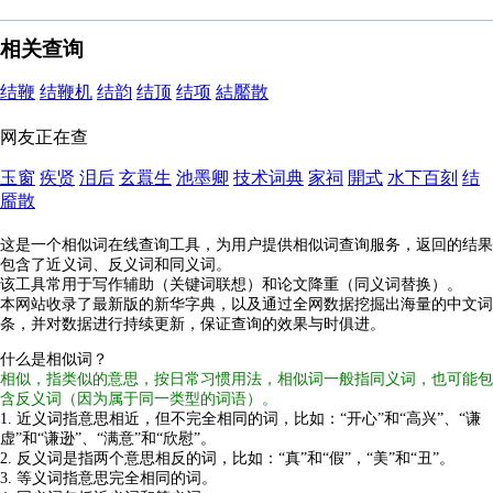
相关查询
结鞭
结鞭机
结韵
结顶
结项
結靨散
网友正在查
玉窗
疾贤
泪后
玄囂生
池墨卿
技术词典
家祠
開式
水下百刻
结
靥散
这是一个相似词在线查询工具，为用户提供相似词查询服务，返回的结果
包含了近义词、反义词和同义词。
该工具常用于写作辅助（关键词联想）和论文降重（同义词替换）。
本网站收录了最新版的新华字典，以及通过全网数据挖掘出海量的中文词
条，并对数据进行持续更新，保证查询的效果与时俱进。
什么是相似词？
相似，指类似的意思，按日常习惯用法，相似词一般指同义词，也可能包
含反义词（因为属于同一类型的词语）。
1. 近义词指意思相近，但不完全相同的词，比如：“开心”和“高兴”、“谦
虚”和“谦逊”、“满意”和“欣慰”。
2. 反义词是指两个意思相反的词，比如：“真”和“假”，“美”和“丑”。
3. 等义词指意思完全相同的词。