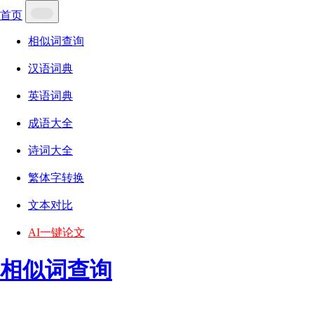
首页
相似词查询
汉语词典
英语词典
成语大全
诗词大全
繁体字转换
文本对比
AI一键论文
相似词查询