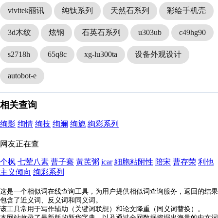
vivitek丽讯
纯钛系列
天然石系列
彩绘手机壳
3d木纹
炫钢
石英石系列
u303ub
c49hg90
s2718h
65q8c
xg-lu300ta
设备外观设计
autobot-e
相关查询
绚影
绚情
绚技
绚斓
绚旎
絢彩系列
网友正在查
个枫
七荤八素
曹子騫
黃芪粥
icar
細胞粘附性
陪宋
曹存荣
利他
主义倾向
绚彩系列
这是一个相似词在线查询工具，为用户提供相似词查询服务，返回的结果
包含了近义词、反义词和同义词。
该工具常用于写作辅助（关键词联想）和论文降重（同义词替换）。
本网站收录了最新版的新华字典，以及通过全网数据挖掘出海量的中文词