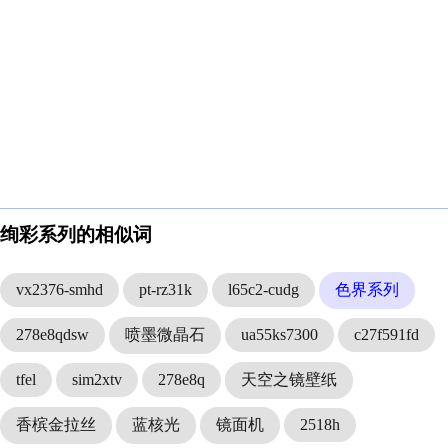
绚彩系列的相似词
vx2376-smhd
pt-rz31k
l65c2-cudg
色界系列
278e8qdsw
喷墨微晶石
ua55ks7300
c27f591fd
tfel
sim2xtv
278e8q
天空之镜壁纸
香槟金拉丝
蓝核光
镜面机
2518h