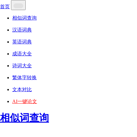
首页
相似词查询
汉语词典
英语词典
成语大全
诗词大全
繁体字转换
文本对比
AI一键论文
相似词查询