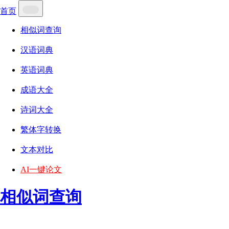
首页
相似词查询
汉语词典
英语词典
成语大全
诗词大全
繁体字转换
文本对比
AI一键论文
相似词查询