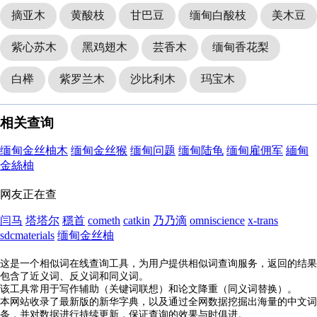
摘亚木
黄酸枝
甘巴豆
缅甸白酸枝
美木豆
紫心苏木
黑鸡翅木
芸香木
缅甸香花梨
白榉
紫罗兰木
沙比利木
玛宝木
相关查询
缅甸金丝柚木
缅甸金丝猴
缅甸问题
缅甸陆龟
缅甸雇佣军
緬甸
金絲柚
网友正在查
闫马
塔塔尔
穩首
cometh
catkin
乃乃滴
omniscience
x-trans
sdcmaterials
缅甸金丝柚
这是一个相似词在线查询工具，为用户提供相似词查询服务，返回的结果
包含了近义词、反义词和同义词。
该工具常用于写作辅助（关键词联想）和论文降重（同义词替换）。
本网站收录了最新版的新华字典，以及通过全网数据挖掘出海量的中文词
条，并对数据进行持续更新，保证查询的效果与时俱进。