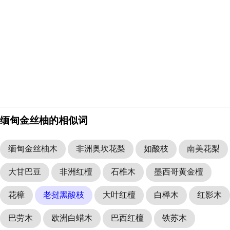
缅甸金丝柚的相似词
缅甸金丝柚木
非洲奥坎花梨
如酸枝
南美花梨
大甘巴豆
非洲红檀
石椎木
墨西哥黄金檀
花樟
老挝黑酸枝
大叶红檀
白榉木
红影木
巴劳木
欧洲白蜡木
巴西红檀
铁苏木