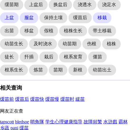
缓苗期
上盆后
换盆后
浇透水
浇足水
上盆
服盆
保持土壤
缓苗后
移栽
出苗
移盆
假植
植株生长
带土移栽
幼苗生长
及时浇水
幼苗期
伤根
植株
徒长
扦插
栽后
根系发育
僵苗
根系生长
炼苗
苗期
新根
幼苗出土
相关查询
缓苗前
缓苗后
缓苗快
缓苗慢
缓苗时
緩苗
网友正在查
tapscott
bledsoe
哨角隊
学生心理健康指导
故障頻繁
水滸戲
霸林
乡蔬
pani
缓苗