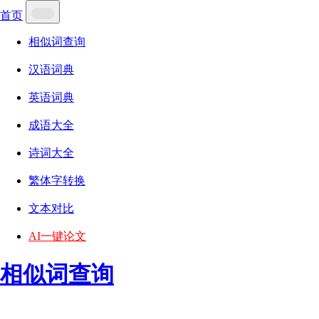
首页
相似词查询
汉语词典
英语词典
成语大全
诗词大全
繁体字转换
文本对比
AI一键论文
相似词查询