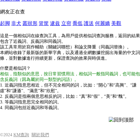
網友正在查
起脚
非犬
叢狀形
篮筐
逮兹
立帘
喬低
護送
何麗嬌
美觀
這是一個相似詞在線查詢工具，為用戶提供相似詞查詢服務，返回的結果
包含了近義詞、反義詞和同義詞。
該工具常用於寫作輔助（關鍵詞聯想）和論文降重（同義詞替換）。
本網站收錄了最新版的新華字典，以及通過全網數據挖掘出海量的中文詞
條，並對數據進行持續更新，保證查詢的效果與時俱進。
什麼是相似詞？
相似，指類似的意思，按日常習慣用法，相似詞一般指同義詞，也可能包
含反義詞（因為屬於同一類型的詞語）。
1. 近義詞指意思相近，但不完全相同的詞，比如：“開心”和“高興”、“謙
虛”和“謙遜”、“滿意”和“欣慰”。
2. 反義詞是指兩個意思相反的詞，比如：“真”和“假”，“美”和“醜”。
3. 等義詞指意思完全相同的詞。
4. 同義詞包括近義詞和等義詞。
©2024
KM查詢
關於我們