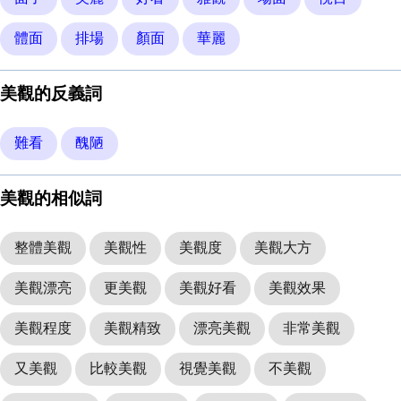
體面
排場
顏面
華麗
美觀的反義詞
難看
醜陋
美觀的相似詞
整體美觀
美觀性
美觀度
美觀大方
美觀漂亮
更美觀
美觀好看
美觀效果
美觀程度
美觀精致
漂亮美觀
非常美觀
又美觀
比較美觀
視覺美觀
不美觀