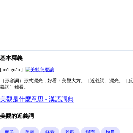
基本釋義
[ měi guān ]
（形容詞）形式漂亮，好看：美觀大方。［近義詞］漂亮。［反
義詞］難看。
美觀是什麼意思 - 漢語詞典
美觀的近義詞
面子
美麗
好看
雅觀
場面
悅目