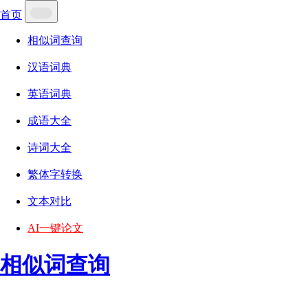
首页
相似词查询
汉语词典
英语词典
成语大全
诗词大全
繁体字转换
文本对比
AI一键论文
相似词查询