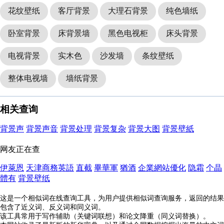
花纹壁纸
客厅背景
大理石背景
纯色墙纸
卧室背景
床背景墙
黑色电视柜
床头背景
电视背景
实木色
沙发墙
条纹壁纸
整体电视墙
墙纸背景
相关查询
背景声
背景声音
背景处理
背景复杂
背景大图
背景壁紙
网友正在查
伊萊恩
天津商務英語
直截
畢華軍
猶酒
企業網站優化
隐霜
个晶
體有
背景壁纸
这是一个相似词在线查询工具，为用户提供相似词查询服务，返回的结果
包含了近义词、反义词和同义词。
该工具常用于写作辅助（关键词联想）和论文降重（同义词替换）。