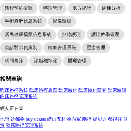
遠程預約掛號
轉診管理
處方統計
病種分析
手術麻醉信息系統
影像歸檔
居民健康檔案信息系統
無線護理
護理教學管理
首診醫師負責制
輸血管理系統
壓瘡管理
科間會診
診斷標準化
醫囑管理
相關查詢
臨床路徑系統
臨床路徑表單
臨床轉化
臨床轉化研究
臨床轉歸
临床路径管理系统
網友正在查
他證
达都鲁
buy-tickets
嶗山五村
徐向军
幽徑
提能力
都很好
於
質
臨床路徑管理系統