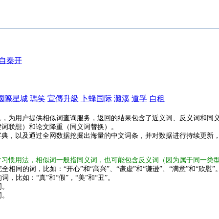
自秦开
國際星城
瑪笑
宣傳升級
卜蜂国际
灘溪
道孚
自租
具，为用户提供相似词查询服务，返回的结果包含了近义词、反义词和同
键词联想）和论文降重（同义词替换）。
字典，以及通过全网数据挖掘出海量的中文词条，并对数据进行持续更新
常习惯用法，相似词一般指同义词，也可能包含反义词（因为属于同一类
全相同的词，比如：“开心”和“高兴”、“谦虚”和“谦逊”、“满意”和“欣慰”
词，比如：“真”和“假”，“美”和“丑”。
词。
词。