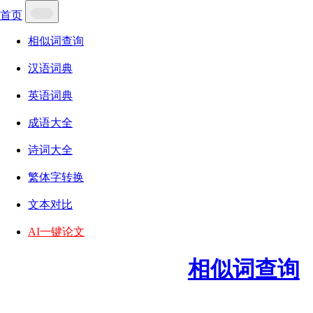
首页
相似词查询
汉语词典
英语词典
成语大全
诗词大全
繁体字转换
文本对比
AI一键论文
相似词查询