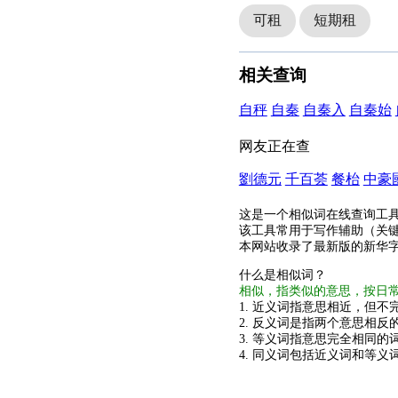
可租
短期租
相关查询
自秤
自秦
自秦入
自秦始
网友正在查
劉德元
千百荟
餐枱
中豪
这是一个相似词在线查询工
该工具常用于写作辅助（关
本网站收录了最新版的新华
什么是相似词？
相似，指类似的意思，按日
1. 近义词指意思相近，但不完
2. 反义词是指两个意思相反的
3. 等义词指意思完全相同的
4. 同义词包括近义词和等义