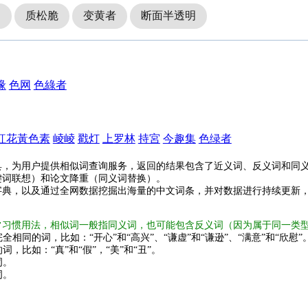
白
质松脆
变黄者
断面半透明
缘
色网
色綠者
紅花黃色素
崚崚
戳灯
上罗林
持宮
今趣集
色绿者
具，为用户提供相似词查询服务，返回的结果包含了近义词、反义词和同
键词联想）和论文降重（同义词替换）。
字典，以及通过全网数据挖掘出海量的中文词条，并对数据进行持续更新
常习惯用法，相似词一般指同义词，也可能包含反义词（因为属于同一类
全相同的词，比如：“开心”和“高兴”、“谦虚”和“谦逊”、“满意”和“欣慰”
词，比如：“真”和“假”，“美”和“丑”。
词。
词。