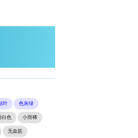
枯叶
色灰绿
粉白色
小而稀
无血筋