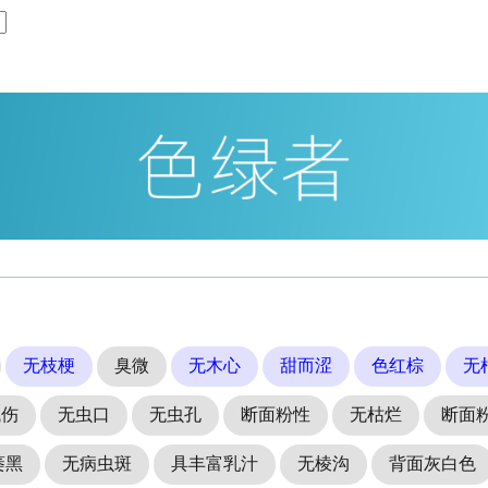
无枝梗
臭微
无木心
甜而涩
色红棕
无
械伤
无虫口
无虫孔
断面粉性
无枯烂
断面
萎黑
无病虫斑
具丰富乳汁
无棱沟
背面灰白色