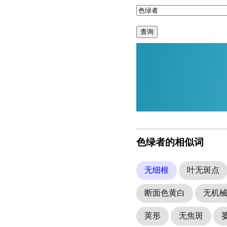
查询
色绿者的相似词
无细根
叶无斑点
断面色黄白
无机
荚形
无焦斑