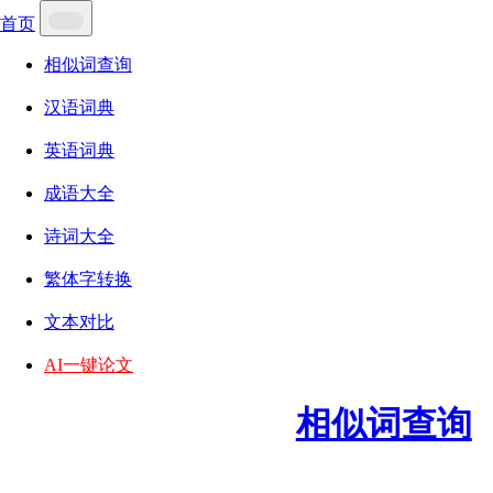
首页
相似词查询
汉语词典
英语词典
成语大全
诗词大全
繁体字转换
文本对比
AI一键论文
相似词查询