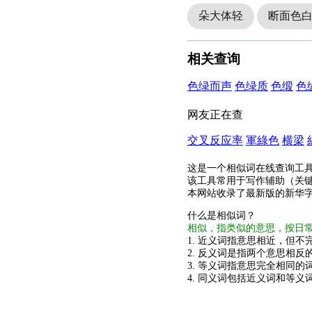
朵大体轻
断面色
相关查询
色绿而声
色绿质
色缎
色
网友正在查
交叉反应率
軍綠色
横梁
这是一个相似词在线查询工
该工具常用于写作辅助（关
本网站收录了最新版的新华
什么是相似词？
相似，指类似的意思，按日
1. 近义词指意思相近，但不完
2. 反义词是指两个意思相反的
3. 等义词指意思完全相同的
4. 同义词包括近义词和等义