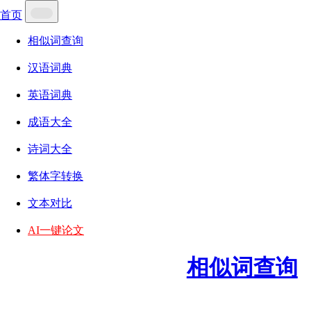
首页
相似词查询
汉语词典
英语词典
成语大全
诗词大全
繁体字转换
文本对比
AI一键论文
相似词查询