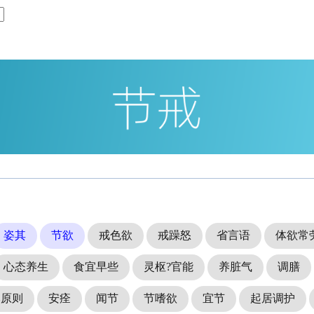
姿其
节欲
戒色欲
戒躁怒
省言语
体欲常
心态养生
食宜早些
灵枢?官能
养脏气
调膳
本原则
安痊
闻节
节嗜欲
宜节
起居调护