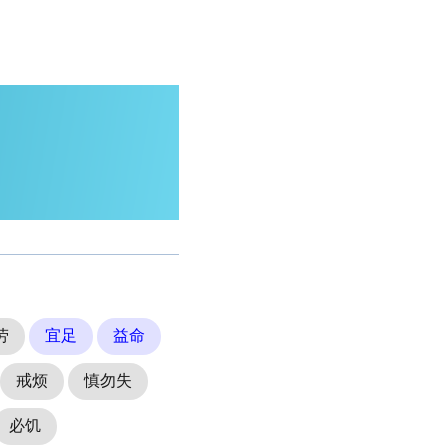
劳
宜足
益命
戒烦
慎勿失
必饥