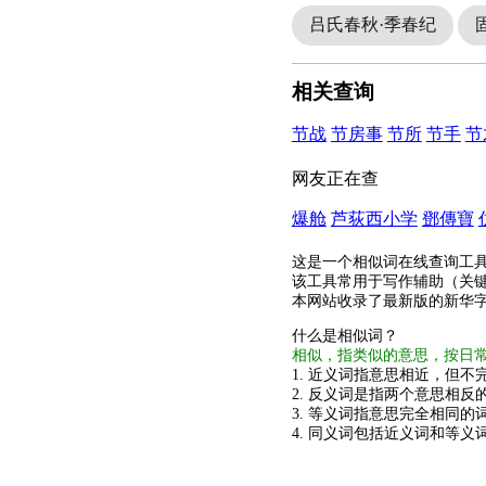
吕氏春秋·季春纪
相关查询
节战
节房事
节所
节手
节
网友正在查
爆舱
芦荻西小学
鄧傳寶
这是一个相似词在线查询工
该工具常用于写作辅助（关
本网站收录了最新版的新华
什么是相似词？
相似，指类似的意思，按日
1. 近义词指意思相近，但不完
2. 反义词是指两个意思相反的
3. 等义词指意思完全相同的
4. 同义词包括近义词和等义