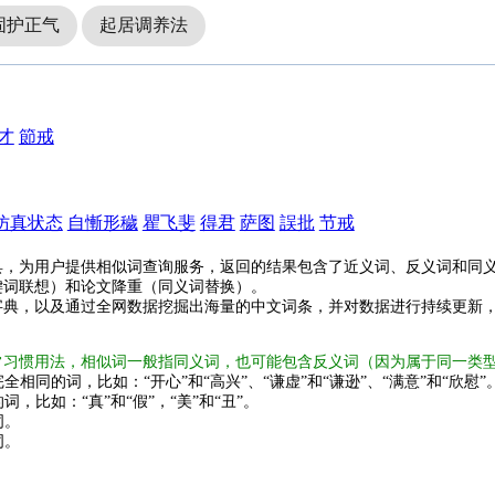
固护正气
起居调养法
才
節戒
仿真状态
自慚形穢
瞿飞斐
得君
萨图
誤批
节戒
具，为用户提供相似词查询服务，返回的结果包含了近义词、反义词和同
键词联想）和论文降重（同义词替换）。
字典，以及通过全网数据挖掘出海量的中文词条，并对数据进行持续更新
常习惯用法，相似词一般指同义词，也可能包含反义词（因为属于同一类
全相同的词，比如：“开心”和“高兴”、“谦虚”和“谦逊”、“满意”和“欣慰”
词，比如：“真”和“假”，“美”和“丑”。
词。
词。