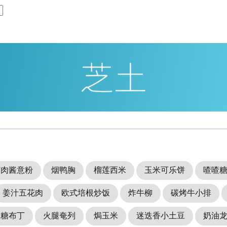
茄肉酱意粉
烟鸭胸
榴莲西米
玉米可乐饼
喳喳
姜汁五花肉
欧式培根炒饭
炸牛柳
碳烤牛小排
焦糖布丁
火腿奄列
焗玉米
迷迭香小土豆
奶油