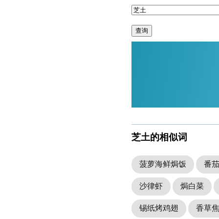
查询
芝土的相似词
菠萝海鲜焗饭
番
沙律虾
焗白菜
锡纸烤鸡翅
香草