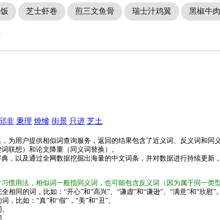
鸡饭
芝士虾卷
煎三文鱼骨
瑞士汁鸡翼
黑椒牛
邱非
秉理
燒慘
街景
只进
芝土
具，为用户提供相似词查询服务，返回的结果包含了近义词、反义词和同
键词联想）和论文降重（同义词替换）。
字典，以及通过全网数据挖掘出海量的中文词条，并对数据进行持续更新
常习惯用法，相似词一般指同义词，也可能包含反义词（因为属于同一类
全相同的词，比如：“开心”和“高兴”、“谦虚”和“谦逊”、“满意”和“欣慰”
词，比如：“真”和“假”，“美”和“丑”。
词。
词。