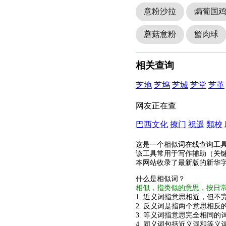
意粉沙拉
焗葡国
蘑菇意粉
蟹肉球
相关查询
芝地
芝坞
芝城
芝堂
芝堇
网友正在查
巴西文化
撩门
祝遥
類校
这是一个相似词在线查询工
该工具常用于写作辅助（关
本网站收录了最新版的新华
什么是相似词？
相似，指类似的意思，按日
1. 近义词指意思相近，但不完
2. 反义词是指两个意思相反的
3. 等义词指意思完全相同的
4. 同义词包括近义词和等义