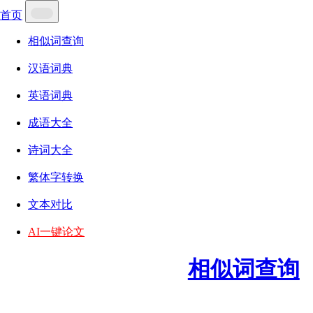
首页
相似词查询
汉语词典
英语词典
成语大全
诗词大全
繁体字转换
文本对比
AI一键论文
相似词查询