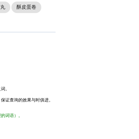
肉丸
酥皮蛋卷
义词。
，保证查询的效果与时俱进。
型的词语）。
。