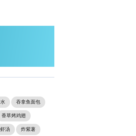
糖水
吞拿鱼面包
香草烤鸡翅
龙虾汤
炸紫薯