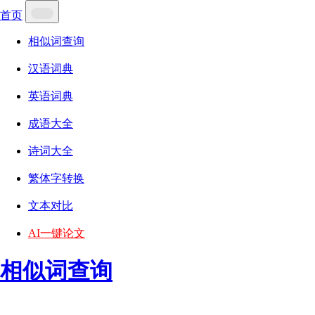
首页
相似词查询
汉语词典
英语词典
成语大全
诗词大全
繁体字转换
文本对比
AI一键论文
相似词查询