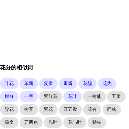
花分的相似词
叶花
单瓣
复瓣
重瓣
花簇
花为
树分
一茎
紫红花
花叶
一树能
五瓣
异花
树开
紫花
开五瓣
花有
同株
绿瓣
开两色
先叶
花与叶
贴枝