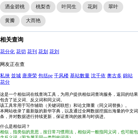
洒金碧桃
桃梨杏
叶同生
花则
翠叶
黄瓣
大而艳
相关查询
花分化
花切
花刊
花划
花刘
网友正在查
私挟
並城
唐庚荣
包括pe
千风楼
基站數量
沈千依
奧古多
錦站
花分
这是一个相似词在线查询工具，为用户提供相似词查询服务，返回的结果
包含了近义词、反义词和同义词。
该工具常用于写作辅助（关键词联想）和论文降重（同义词替换）。
本网站收录了最新版的新华字典，以及通过全网数据挖掘出海量的中文词
条，并对数据进行持续更新，保证查询的效果与时俱进。
什么是相似词？
相似，指类似的意思，按日常习惯用法，相似词一般指同义词，也可能包
含反义词（因为属于同一类型的词语）。