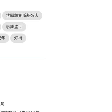
沈阳凯宾斯基饭店
歌舞盛世
繁华
灯街
义词。