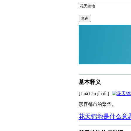
查询
基本释义
[ huā tiān jǐn dì ]
形容都市的繁华。
花天锦地是什么意思