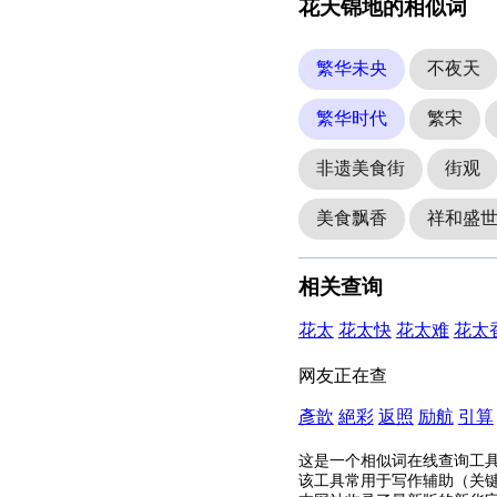
花天锦地的相似词
繁华未央
不夜天
繁华时代
繁宋
非遗美食街
街观
美食飘香
祥和盛
相关查询
花太
花太快
花太难
花太
网友正在查
彥歆
絕彩
返照
励航
引算
这是一个相似词在线查询工
该工具常用于写作辅助（关