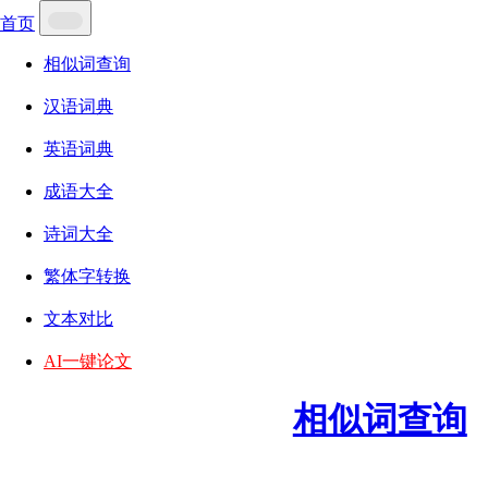
首页
相似词查询
汉语词典
英语词典
成语大全
诗词大全
繁体字转换
文本对比
AI一键论文
相似词查询