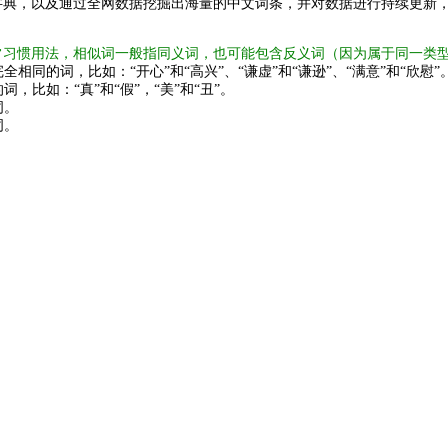
字典，以及通过全网数据挖掘出海量的中文词条，并对数据进行持续更新
常习惯用法，相似词一般指同义词，也可能包含反义词（因为属于同一类
全相同的词，比如：“开心”和“高兴”、“谦虚”和“谦逊”、“满意”和“欣慰”
词，比如：“真”和“假”，“美”和“丑”。
词。
词。