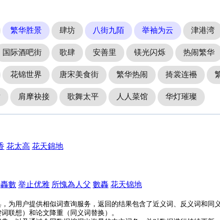
繁华胜景
肆坊
八街九陌
举袖为云
津港湾
国际酒吧街
歌肆
安善里
镁光闪烁
热闹繁华
花锦世界
唐宋美食街
繁华热闹
掎裳连襼
世
肩摩袂接
歌舞太平
人人菜馆
华灯璀璨
香
花太高
花天錦地
轟數
举止优雅
所愧為人父
數轟
花天锦地
具，为用户提供相似词查询服务，返回的结果包含了近义词、反义词和同
键词联想）和论文降重（同义词替换）。