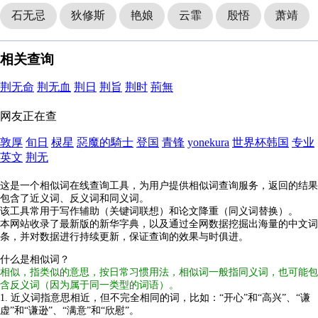
石无忌
狄修斯
艳娘
云霏
殷悟
萧靖
相关查询
荆无命
荆无血
荆日
荆旨
荆时
荊無
网友正在查
敦厚
旬日
棂星
惡魔的騎士
登国
青锋
yonekura
世界杯韩国
专业
英文
荆无
这是一个相似词在线查询工具，为用户提供相似词查询服务，返回的结果
包含了近义词、反义词和同义词。
该工具常用于写作辅助（关键词联想）和论文降重（同义词替换）。
本网站收录了最新版的新华字典，以及通过全网数据挖掘出海量的中文词
条，并对数据进行持续更新，保证查询的效果与时俱进。
什么是相似词？
相似，指类似的意思，按日常习惯用法，相似词一般指同义词，也可能包
含反义词（因为属于同一类型的词语）。
1. 近义词指意思相近，但不完全相同的词，比如：“开心”和“高兴”、“谦
虚”和“谦逊”、“满意”和“欣慰”。