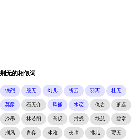
荆无的相似词
铁烈
殷无
幻儿
祈云
羽离
杜无
莫麟
石无介
风孤
水恋
仇岩
萧遥
冷墨
林若阳
高砚
封戎
筱慈
碧寒
荆风
青弈
冰雅
夜瞳
拂儿
贾无