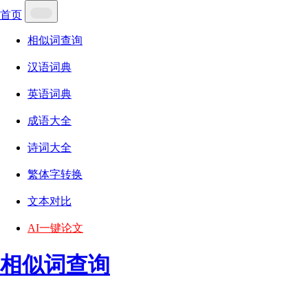
首页
相似词查询
汉语词典
英语词典
成语大全
诗词大全
繁体字转换
文本对比
AI一键论文
相似词查询