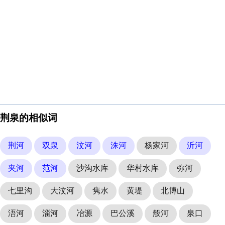
荆泉的相似词
荆河
双泉
汶河
洙河
杨家河
沂河
夹河
范河
沙沟水库
华村水库
弥河
七里沟
大汶河
隽水
黄堤
北博山
浯河
淄河
冶源
巴公溪
般河
泉口