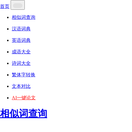
首页
相似词查询
汉语词典
英语词典
成语大全
诗词大全
繁体字转换
文本对比
AI一键论文
相似词查询