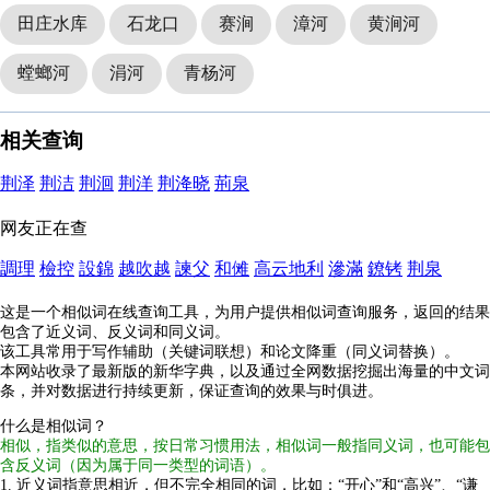
田庄水库
石龙口
赛涧
漳河
黄涧河
螳螂河
涓河
青杨河
相关查询
荆泽
荆洁
荆洄
荆洋
荆洚晓
荊泉
网友正在查
調理
檢控
設錦
越吹越
諫父
和傩
高云地利
滲滿
鐐铐
荆泉
这是一个相似词在线查询工具，为用户提供相似词查询服务，返回的结果
包含了近义词、反义词和同义词。
该工具常用于写作辅助（关键词联想）和论文降重（同义词替换）。
本网站收录了最新版的新华字典，以及通过全网数据挖掘出海量的中文词
条，并对数据进行持续更新，保证查询的效果与时俱进。
什么是相似词？
相似，指类似的意思，按日常习惯用法，相似词一般指同义词，也可能包
含反义词（因为属于同一类型的词语）。
1. 近义词指意思相近，但不完全相同的词，比如：“开心”和“高兴”、“谦