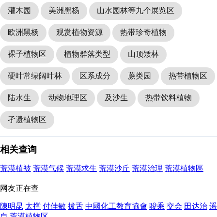
灌木园
美洲黑杨
山水园林等九个展览区
欧洲黑杨
观赏植物资源
热带珍奇植物
裸子植物区
植物群落类型
山顶矮林
硬叶常绿阔叶林
区系成分
蕨类园
热带植物区
陆水生
动物地理区
及沙生
热带饮料植物
孑遗植物区
相关查询
荒漠植被
荒漠气候
荒漠求生
荒漠沙丘
荒漠治理
荒漠植物區
网友正在查
陳明昆
太撑
付佳敏
拔舌
中國化工教育協會
骏乘
交会
田达治
遥
自
荒漠植物区