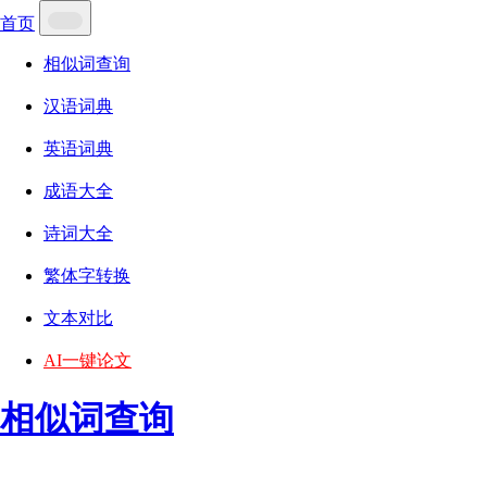
首页
相似词查询
汉语词典
英语词典
成语大全
诗词大全
繁体字转换
文本对比
AI一键论文
相似词查询