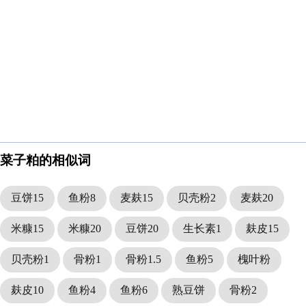
菜子粕的相似词
豆饼15
鱼粉8
麦麸15
贝壳粉2
麦麸20
米糠15
米糠20
豆饼20
生长素1
麸皮15
贝壳粉1
骨粉1
骨粉1.5
鱼粉5
槐叶粉
麸皮10
鱼粉4
鱼粉6
熟豆饼
骨粉2