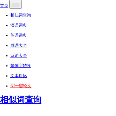
首页
相似词查询
汉语词典
英语词典
成语大全
诗词大全
繁体字转换
文本对比
AI一键论文
相似词查询