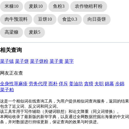
米糠10
麦麸10
鱼粉3
农作物秸秆粉
肉牛预混料
豆饼10
食盐0.3
向日葵饼
高梁糠
麦麸5
相关查询
菜子镇
菜子饼
菜子饼粉
菜子黄
菜字
网友正在查
全身性荨麻疹
劳务代理
而朴
佯斥
姜油坊
貪猾
夫职
錦幕
步錦
菜子粕
这是一个相似词在线查询工具，为用户提供相似词查询服务，返回的结果
包含了近义词、反义词和同义词。
该工具常用于写作辅助（关键词联想）和论文降重（同义词替换）。
本网站收录了最新版的新华字典，以及通过全网数据挖掘出海量的中文词
条，并对数据进行持续更新，保证查询的效果与时俱进。