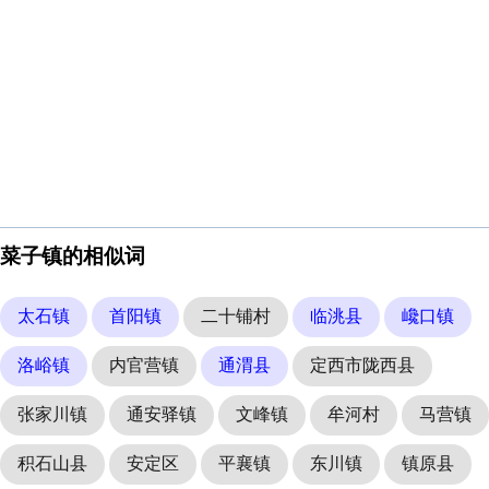
菜子镇的相似词
太石镇
首阳镇
二十铺村
临洮县
巉口镇
洛峪镇
内官营镇
通渭县
定西市陇西县
张家川镇
通安驿镇
文峰镇
牟河村
马营镇
积石山县
安定区
平襄镇
东川镇
镇原县