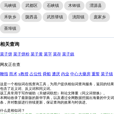
马峡镇
武都区
石峡镇
木钵镇
渭源县
禾驮乡
陇西县
武胜驿镇
洮阳镇
庞家乡
茶埠镇
相关查询
菜子饼
菜子饼粉
菜子黄
菜字
菜存
菜子鎮
网友正在查
鞭指
而术
x教授
占位性
舜船
遭厌
内业
中心大藥房
重誓
菜子镇
这是一个相似词在线查询工具，为用户提供相似词查询服务，返回的结果
包含了近义词、反义词和同义词。
该工具常用于写作辅助（关键词联想）和论文降重（同义词替换）。
本网站收录了最新版的新华字典，以及通过全网数据挖掘出海量的中文词
条，并对数据进行持续更新，保证查询的效果与时俱进。
什么是相似词？