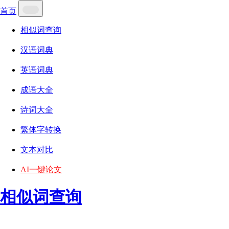
首页
相似词查询
汉语词典
英语词典
成语大全
诗词大全
繁体字转换
文本对比
AI一键论文
相似词查询