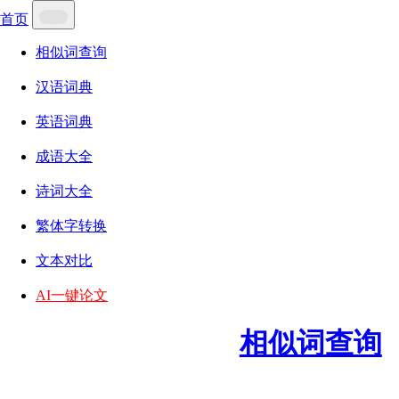
首页
相似词查询
汉语词典
英语词典
成语大全
诗词大全
繁体字转换
文本对比
AI一键论文
相似词查询