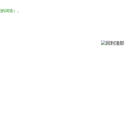
型的词语）。
。