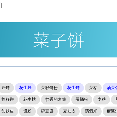
豆饼
花生麸
菜籽饼粉
花生饼
菜枯
油菜
棉籽饼
花生枯
炒香的麦麸
蚕蛹粉
麦麸
如麸皮
饼粉
碎豆饼
麦麸皮
药酒米
麻酱