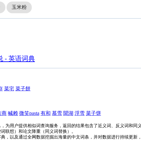
粉
玉米粉
 - 英语词典
存
菜宅
菜子餅
贪商
喊赖
微笑pasta
有和
慕雪
聞湖
浮雪
菜子饼
具，为用户提供相似词查询服务，返回的结果包含了近义词、反义词和同
键词联想）和论文降重（同义词替换）。
字典，以及通过全网数据挖掘出海量的中文词条，并对数据进行持续更新