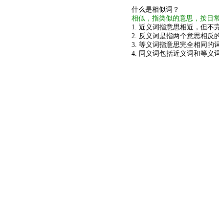
什么是相似词？
相似，指类似的意思，按日
1. 近义词指意思相近，但不完
2. 反义词是指两个意思相反的
3. 等义词指意思完全相同的
4. 同义词包括近义词和等义