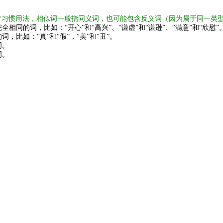
常习惯用法，相似词一般指同义词，也可能包含反义词（因为属于同一类
全相同的词，比如：“开心”和“高兴”、“谦虚”和“谦逊”、“满意”和“欣慰”
词，比如：“真”和“假”，“美”和“丑”。
词。
词。