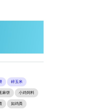
饼
碎玉米
蓖麻饼
小鸡饲料
渣
如鸡粪