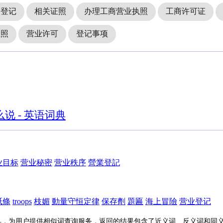
务登记
相关证照
办理工商营业执照
工商许可证
执照
营业许可
登记事项
说 - 英语词典
业目标
营业秘密
营业秩序
營業登記
紙條
troops
枝媚
動量守恒定律
保存劑
題匾
海上冒險
营业登记
具，为用户提供相似词查询服务，返回的结果包含了近义词、反义词和同