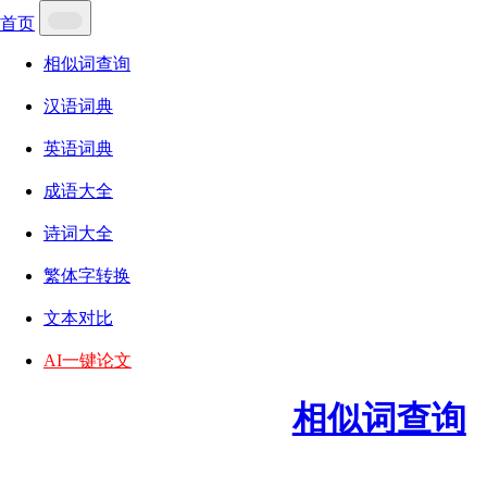
首页
相似词查询
汉语词典
英语词典
成语大全
诗词大全
繁体字转换
文本对比
AI一键论文
相似词查询