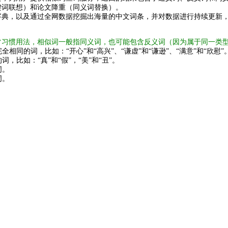
键词联想）和论文降重（同义词替换）。
字典，以及通过全网数据挖掘出海量的中文词条，并对数据进行持续更新
常习惯用法，相似词一般指同义词，也可能包含反义词（因为属于同一类
全相同的词，比如：“开心”和“高兴”、“谦虚”和“谦逊”、“满意”和“欣慰”
词，比如：“真”和“假”，“美”和“丑”。
词。
词。