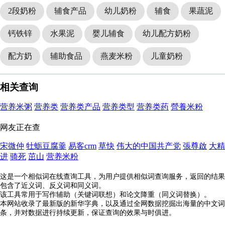
2段奶粉
辅食产品
幼儿奶粉
辅食
果蔬泥
钙铁锌
水果泥
婴儿辅食
幼儿配方奶粉
配方奶
辅助食品
燕麦米粉
儿童奶粉
相关查询
营养米粥
营养类
营养类产品
营养类型
营养类药
營養米粉
网友正在查
宋微仲
牡蛎豆腐羹
易客crm
草快
伟大的中国共产党
張尊啟
大精
进
骑死
茁山
营养米粉
这是一个相似词在线查询工具，为用户提供相似词查询服务，返回的结果
包含了近义词、反义词和同义词。
该工具常用于写作辅助（关键词联想）和论文降重（同义词替换）。
本网站收录了最新版的新华字典，以及通过全网数据挖掘出海量的中文词
条，并对数据进行持续更新，保证查询的效果与时俱进。