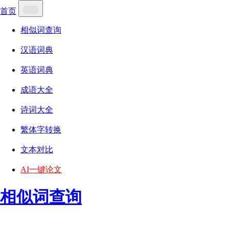
首页
相似词查询
汉语词典
英语词典
成语大全
诗词大全
繁体字转换
文本对比
AI一键论文
相似词查询