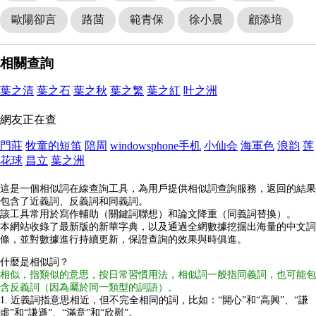
歐陽卻言
路茴
範青保
徐小晨
顧添培
相關查詢
葉之清
葉之石
葉之秋
葉之繁
葉之紅
叶之洲
網友正在查
門莊
牧童的短笛
陪周
windowsphone手机
小仙会
海軍色
浪韵
莲
花球
昌立
葉之洲
這是一個相似詞在線查詢工具，為用戶提供相似詞查詢服務，返回的結果
包含了近義詞、反義詞和同義詞。
該工具常用於寫作輔助（關鍵詞聯想）和論文降重（同義詞替換）。
本網站收錄了最新版的新華字典，以及通過全網數據挖掘出海量的中文詞
條，並對數據進行持續更新，保證查詢的效果與時俱進。
什麼是相似詞？
相似，指類似的意思，按日常習慣用法，相似詞一般指同義詞，也可能包
含反義詞（因為屬於同一類型的詞語）。
1. 近義詞指意思相近，但不完全相同的詞，比如：“開心”和“高興”、“謙
虛”和“謙遜”、“滿意”和“欣慰”。