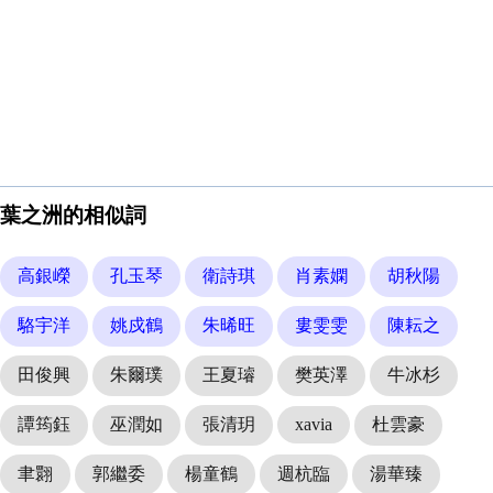
葉之洲的相似詞
高銀嶸
孔玉琴
衛詩琪
肖素嫻
胡秋陽
駱宇洋
姚戍鶴
朱晞旺
婁雯雯
陳耘之
田俊興
朱爾璞
王夏璿
樊英澤
牛冰杉
譚筠鈺
巫潤如
張清玥
xavia
杜雲豪
聿翾
郭繼委
楊童鶴
週杭臨
湯華臻