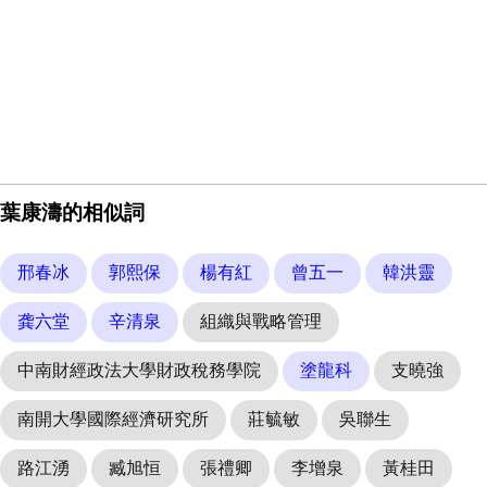
葉康濤的相似詞
邢春冰
郭熙保
楊有紅
曾五一
韓洪靈
龚六堂
辛清泉
組織與戰略管理
中南財經政法大學財政稅務學院
塗龍科
支曉強
南開大學國際經濟研究所
莊毓敏
吳聯生
路江湧
臧旭恒
張禮卿
李增泉
黃桂田