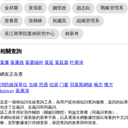
金祥榮
黃張凱
錢世政
趙志耘
戰略管理系
曾賽星
張輝鋒
祝繼高
組織管理系
長江商學院案例研究中心
林新奇
相關查詢
葉廉
葉廉路
葉廖緬科
葉延
葉延森
叶康涛
網友正在查
消防維保單位
当猪
恐遇
信源
门窗
貝葉斯網絡
猴态
獲方
kenway
葉康濤
這是一個相似詞在線查詢工具，為用戶提供相似詞查詢服務，返回的結果
包含了近義詞、反義詞和同義詞。
該工具常用於寫作輔助（關鍵詞聯想）和論文降重（同義詞替換）。
本網站收錄了最新版的新華字典，以及通過全網數據挖掘出海量的中文詞
條，並對數據進行持續更新，保證查詢的效果與時俱進。